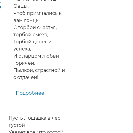
5
Овцы,
Чтоб примчались к
вам гонцы
С торбой счастья,
торбой смеха,
Торбой денег и
успеха,
И с ларцом любви
горячей,
Пылкой, страстной и
с отдачей!
Подробнее
о
Короткое
поздравление
с
Пусть Лошадка в лес
Новым
густой
2015
Увезет все, что отстой.