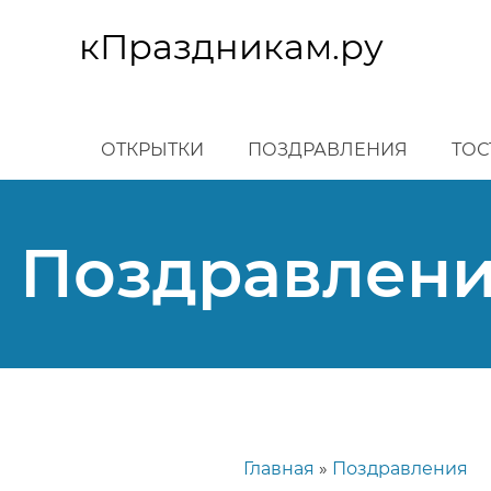
Перейти
к
кПраздникам.ру
основному
содержанию
ОТКРЫТКИ
ПОЗДРАВЛЕНИЯ
ТОС
Поздравлени
Главная
Поздравления