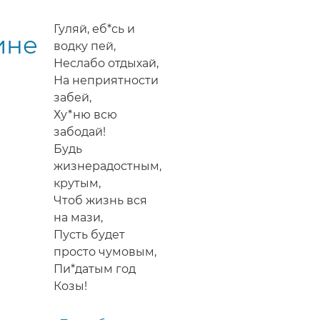
поздравление
с
Гуляй, еб*сь и
ине
Новым
водку пей,
2015
Неслабо отдыхай,
годом
На неприятности
Козы
забей,
Ху*ню всю
забодай!
Будь
жизнерадостным,
крутым,
Чтоб жизнь вся
на мази,
Пусть будет
просто чумовым,
Пи*датым год
Козы!