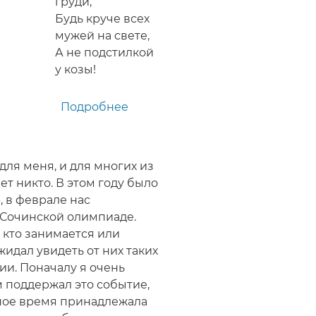
груди,
Будь круче всех
мужей на свете,
А не подстилкой
у козы!
Подробнее
о
Оригинальное
поздравление
с
для меня, и для многих из
Новым
ет никто. В этом году было
2015
, в феврале нас
годом
 Сочинской олимпиаде.
Козы
 кто занимается или
мужчине,
жидал увидеть от них таких
мужу,
ии. Поначалу я очень
другу
м поддержал это событие,
ьное время принадлежала