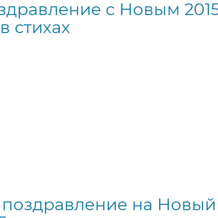
здравление с Новым 201
Новым
2015
в стихах
годом
в
прозе
 поздравление на Новый