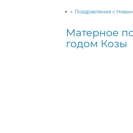
Строка
навигации
←
Поздравления с Новым
Матерное по
годом Козы