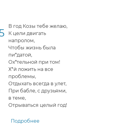
В год Козы тебе желаю,
5
К цели двигать
напролом,
Чтобы жизнь была
пи*датой,
Ох*тельной при том!
Х*й ложить на все
проблемы,
Отдыхать всегда в улет,
При бабле, с друзьями,
в теме,
Отрываться целый год!
Подробнее
о
Матерное