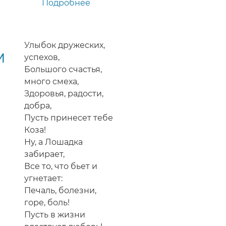
Подробнее
о
Матерное
поздравление
другу,
Улыбок дружеских,
м
мужчине
успехов,
с
Большого счастья,
Новым
много смеха,
2015
Здоровья, радости,
годом
добра,
Козы
Пусть принесет тебе
в
Коза!
стихах
Ну, а Лошадка
забирает,
Все то, что бьет и
угнетает:
Печаль, болезни,
горе, боль!
Пусть в жизни