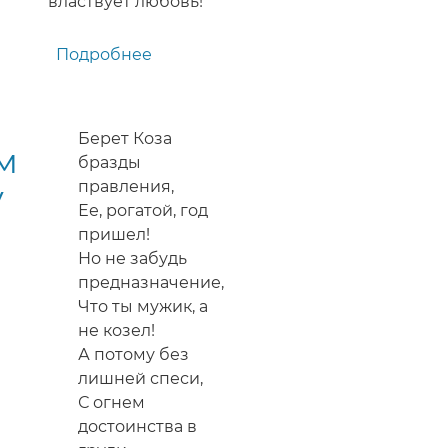
властвует любовь!
Подробнее
о
Поздравление
с
наступающим
Берет Коза
м
Новым
бразды
2015
у
правления,
годом
Ее, рогатой, год
Козы
пришел!
в
Но не забудь
стихах
предназначение,
Что ты мужик, а
не козел!
А потому без
лишней спеси,
С огнем
достоинства в