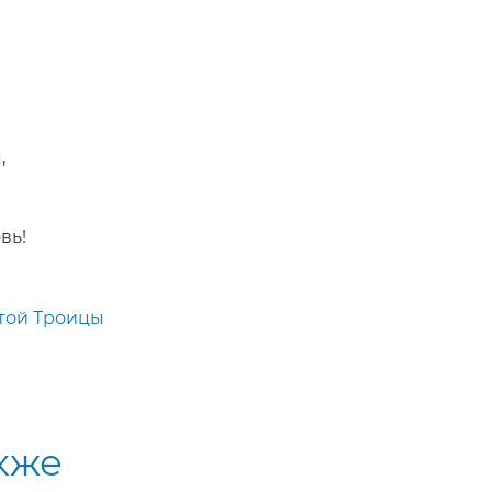
,
вь!
той Троицы
кже