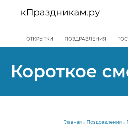
Перейти
к
кПраздникам.ру
основному
содержанию
ОТКРЫТКИ
ПОЗДРАВЛЕНИЯ
ТОС
Короткое см
Главная
Поздравления