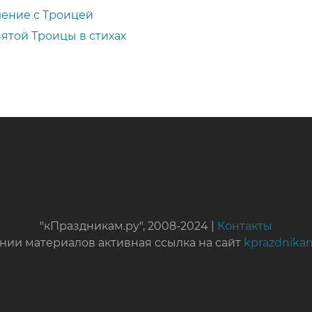
ение с Троицей
ятой Троицы в стихах
"кПраздникам.ру", 2008-2024 |
Контакты
нии материалов активная ссылка на сайт
kprazdnika