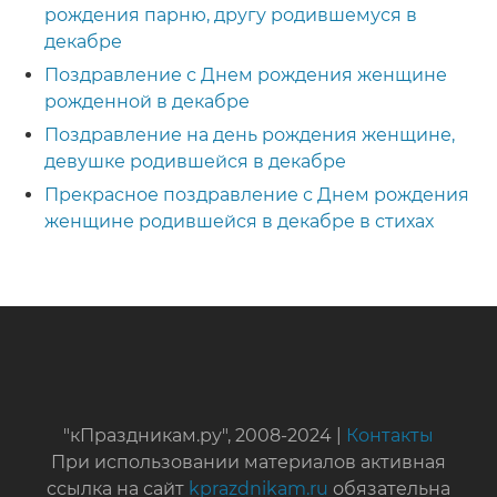
рождения парню, другу родившемуся в
декабре
Поздравление с Днем рождения женщине
рожденной в декабре
Поздравление на день рождения женщине,
девушке родившейся в декабре
Прекрасное поздравление с Днем рождения
женщине родившейся в декабре в стихах
"кПраздникам.ру", 2008-2024 |
Контакты
При использовании материалов активная
ссылка на сайт
kprazdnikam.ru
обязательна