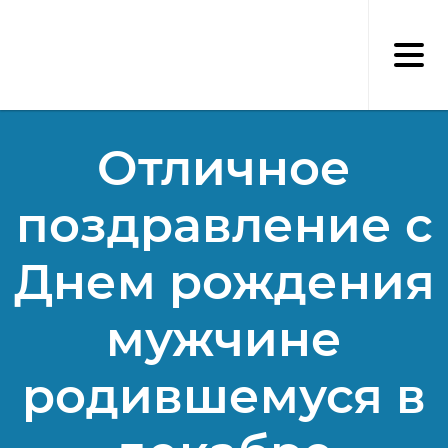
Перейти
к
основному
содержанию
Отличное
поздравление с
Днем рождения
мужчине
родившемуся в