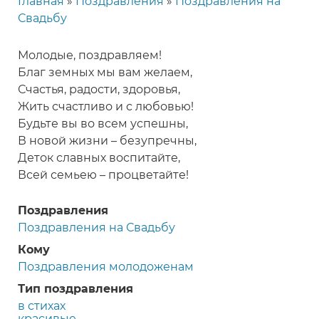
Главная
Поздравления
Поздравления на
Строка
Свадьбу
навигации
Молодые, поздравляем!
Благ земных мы вам желаем,
Счастья, радости, здоровья,
Жить счастливо и с любовью!
Будьте вы во всем успешны,
В новой жизни – безупречны,
Деток славных воспитайте,
Всей семьею – процветайте!
Поздравления
Поздравления на Свадьбу
Кому
Поздравления молодоженам
Тип поздравления
в стихах
красивые