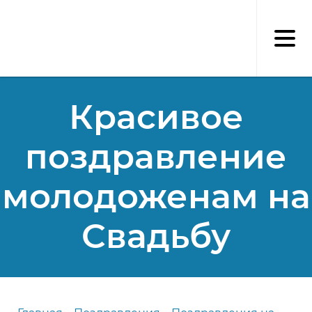
Перейти
к
основному
содержанию
Красивое
поздравление
молодоженам на
Свадьбу