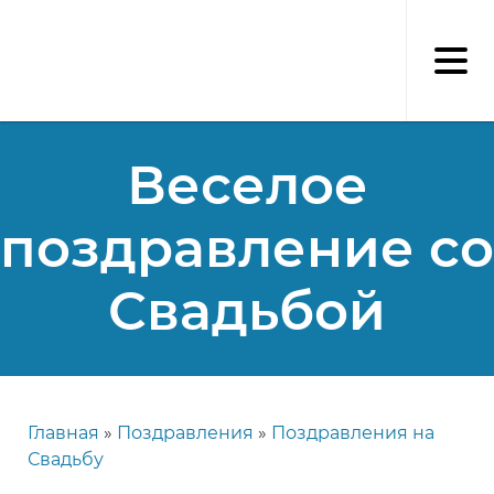
Перейти
к
основному
содержанию
Веселое
поздравление со
Свадьбой
Главная
Поздравления
Поздравления на
Строка
Свадьбу
навигации