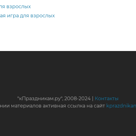
для взрослых
ая игра для взрослых
"кПраздникам.ру", 2008-2024 |
Контакты
нии материалов активная ссылка на сайт
kprazdnika