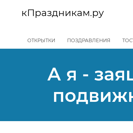
Перейти
к
кПраздникам.ру
основному
содержанию
ОТКРЫТКИ
ПОЗДРАВЛЕНИЯ
ТОС
А я - зая
подвижн