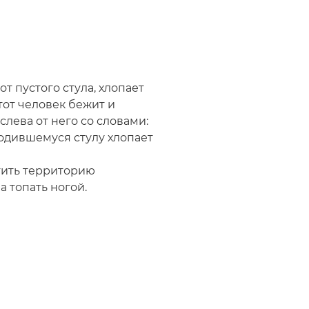
от пустого стула, хлопает
тот человек бежит и
слева от него со словами:
ободившемуся стулу хлопает
ртить территорию
а топать ногой.