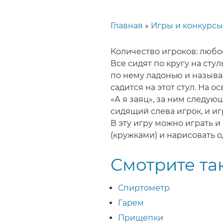
Главная
Игры и конкурсы
Строка
навигации
Количество игроков: любо
Все сидят по кругу на стул
по нему ладонью и называ
садится на этот стул. На 
«А я заяц», за ним следую
сидящий слева игрок, и и
В эту игру можно играть и
(кружками) и нарисовать о
Смотрите та
Спиртометр
Гарем
Прищепки