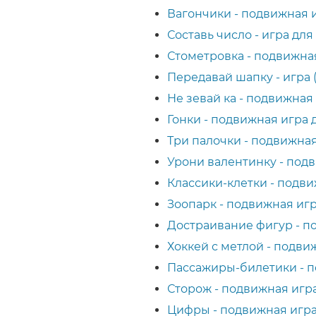
Вагончики - подвижная 
Составь число - игра дл
Стометровка - подвижна
Передавай шапку - игра 
Не зевай ка - подвижная
Гонки - подвижная игра 
Три палочки - подвижная
Урони валентинку - под
Классики-клетки - подви
Зоопарк - подвижная иг
Достраивание фигур - п
Хоккей с метлой - подви
Пассажиры-билетики - п
Сторож - подвижная игр
Цифры - подвижная игра