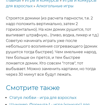
Главная
Игры и конкурсы
Игры и конкурсы
Строка
для взрослых
Алкогольные игры
навигации
Строятся домики (из расчета парности, т.е. 2
надо положить вертикально, затем 2
горизонтально). На ком домик рушится, тот
выпивает штрафную... (пиво, водка, ликер и т.д.)
Советую начинать играть уже после
небольшого возлияния согревающего (домик
рушится тогда быстрее). Чем хмельнее народ,
тем больше он прется, и тем быстрее
ломается домик. Кто совсем "готов", тот
выбывает. Можно заменить картами, но тогда
через 30 минут все будут лежать.
Смотрите также
Статуя любви - игра для взрослых
Шумахер. Формула-1 - игра (конкурс) для