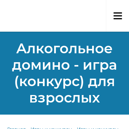
Перейти
к
основному
содержанию
Алкогольное
домино - игра
(конкурс) для
взрослых