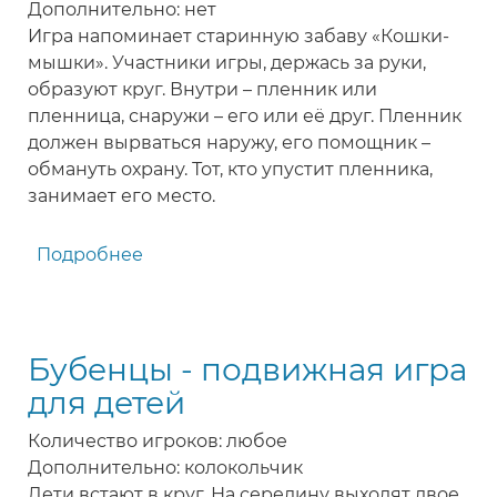
Дополнительно: нет
Игра напоминает старинную забаву «Кошки-
мышки». Участники игры, держась за руки,
образуют круг. Внутри – пленник или
пленница, снаружи – его или её друг. Пленник
должен вырваться наружу, его помощник –
обмануть охрану. Тот, кто упустит пленника,
занимает его место.
Подробнее
о
Побег
из
темницы
Бубенцы - подвижная игра
-
игра
для детей
для
Количество игроков: любое
детей
Дополнительно: колокольчик
Дети встают в круг. На середину выходят двое