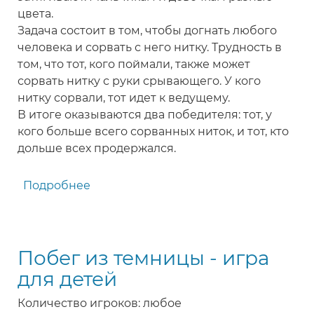
цвета.
Задача состоит в том, чтобы догнать любого
человека и сорвать с него нитку. Трудность в
том, что тот, кого поймали, также может
сорвать нитку с руки срывающего. У кого
нитку сорвали, тот идет к ведущему.
В итоге оказываются два победителя: тот, у
кого больше всего сорванных ниток, и тот, кто
дольше всех продержался.
Подробнее
о
Догонялки-
обрывалки
-
Побег из темницы - игра
подвижная
игра
для детей
для
Количество игроков: любое
детей