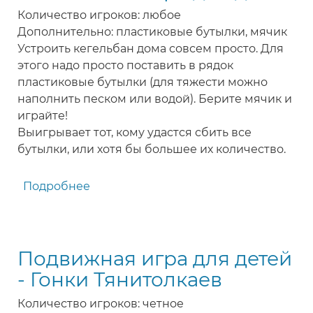
для
Количество игроков: любое
детей
Дополнительно: пластиковые бутылки, мячик
Устроить кегельбан дома совсем просто. Для
этого надо просто поставить в рядок
пластиковые бутылки (для тяжести можно
наполнить песком или водой). Берите мячик и
играйте!
Выигрывает тот, кому удастся сбить все
бутылки, или хотя бы большее их количество.
Подробнее
о
Кегельбан
-
игра
Подвижная игра для детей
для
детей
- Гонки Тянитолкаев
Количество игроков: четное