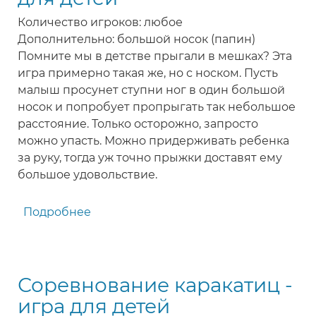
детей
Количество игроков: любое
Дополнительно: большой носок (папин)
Помните мы в детстве прыгали в мешках? Эта
игра примерно такая же, но с носком. Пусть
малыш просунет ступни ног в один большой
носок и попробует пропрыгать так небольшое
расстояние. Только осторожно, запросто
можно упасть. Можно придерживать ребенка
за руку, тогда уж точно прыжки доставят ему
большое удовольствие.
Подробнее
о
Прыгаем
в
носке
Соревнование каракатиц -
-
игра
игра для детей
для