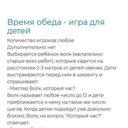
рыбок
-
Время обеда - игра для
подвижная
игра
детей
для
Количество игроков: любое
детей
Дополнительно: нет
Выбирается ребёнок-волк (желательно
старше всех ребят), который садится на
расстоянии 2-3 метров от детей-овечек. Дети
выстраиваются перед ним в шеренгу и
спрашивают:
- Мистер Волк, который час?
Волк называет любое число до 12 и дети
приближаются к нему на такое-же число
шагов. Когда детки подойдут уже довольно
близко, Волк, на вопрос "Который час?"
отвечает: