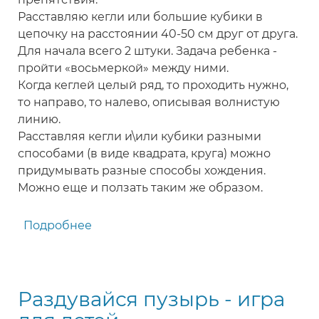
Расставляю кегли или большие кубики в
цепочку на расстоянии 40-50 см друг от друга.
Для начала всего 2 штуки. Задача ребенка -
пройти «восьмеркой» между ними.
Когда кеглей целый ряд, то проходить нужно,
то направо, то налево, описывая волнистую
линию.
Расставляя кегли и\или кубики разными
способами (в виде квадрата, круга) можно
придумывать разные способы хождения.
Можно еще и ползать таким же образом.
Подробнее
о
Ходим
восьмеркой
-
Раздувайся пузырь - игра
игра
для