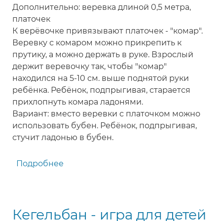
Дополнительно: веревка длиной 0,5 метра,
платочек
К верёвочке привязывают платочек - "комар".
Веревку с комаром можно прикрепить к
прутику, а можно держать в руке. Взрослый
держит веревочку так, чтобы "комар"
находился на 5-10 см. выше поднятой руки
ребёнка. Ребёнок, подпрыгивая, старается
прихлопнуть комара ладонями.
Вариант: вместо веревки с платочком можно
использовать бубен. Ребёнок, подпрыгивая,
стучит ладонью в бубен.
Подробнее
о
Поймай
комара
-
Кегельбан - игра для детей
игра