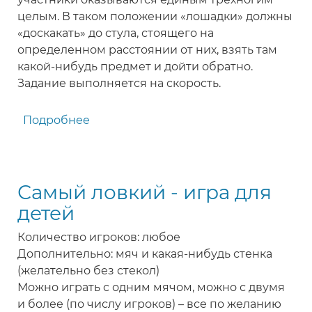
целым. В таком положении «лошадки» должны
«доскакать» до стула, стоящего на
определенном расстоянии от них, взять там
какой-нибудь предмет и дойти обратно.
Задание выполняется на скорость.
Подробнее
о
Стреноженные
лошадки
-
Самый ловкий - игра для
игра
для
детей
детей
Количество игроков: любое
Дополнительно: мяч и какая-нибудь стенка
(желательно без стекол)
Можно играть с одним мячом, можно с двумя
и более (по числу игроков) – все по желанию