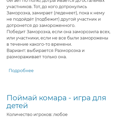
бегает по полю, дотрагивается до остальных
участников. Тот, до кого дотронулись
Заморозка, замирает (леденеет), пока к нему
не подойдёт (подбежит) другой участник и
дотронется до замороженного.
Победит Заморозка, если она заморозила всех,
или участники, если не все были заморожены
в течение какого-то времени.
Вариант: выбирается Разморозка и
размораживает только она.
Подробнее
о
Заморозка
-
игра
Поймай комара - игра для
для
детей
детей
Количество игроков: любое