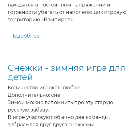
находятся в постоянном напряжении и
готовности убегать от наполняющих игровую
территорию «Вампиров».
Подробнее
о
Вампирские
салочки
-
Снежки - зимняя игра для
игра
для
детей
детей
Количество игроков: любое
Дополнительно: снег
Зимой можно вспомнить про эту старую
русскую забаву.
В игре участвуют обычно две команды,
забрасывая друг друга снежками.