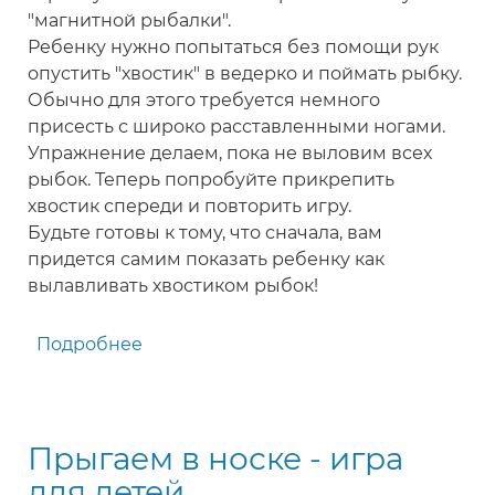
"магнитной рыбалки".
Ребенку нужно попытаться без помощи рук
опустить "хвостик" в ведерко и поймать рыбку.
Обычно для этого требуется немного
присесть с широко расставленными ногами.
Упражнение делаем, пока не выловим всех
рыбок. Теперь попробуйте прикрепить
хвостик спереди и повторить игру.
Будьте готовы к тому, что сначала, вам
придется самим показать ребенку как
вылавливать хвостиком рыбок!
Подробнее
о
Магнитный
хвостик
-
Прыгаем в носке - игра
игра
для
для детей