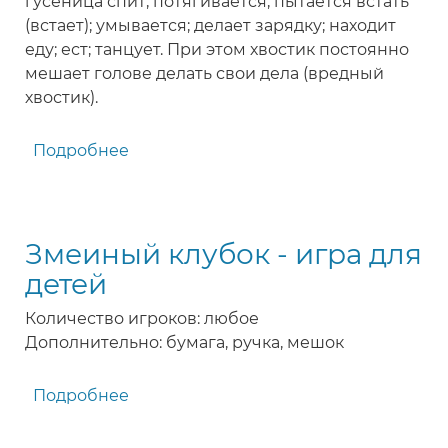
гусеница спит; потягивается; пытается встать
(встает); умывается; делает зарядку; находит
еду; ест; танцует. При этом хвостик постоянно
мешает голове делать свои дела (вредный
хвостик).
Подробнее
о
Вредный
хвостик
-
Змеиный клубок - игра для
подвижная
игра
детей
для
Количество игроков: любое
детей
Дополнительно: бумага, ручка, мешок
Подробнее
о
Змеиный
клубок