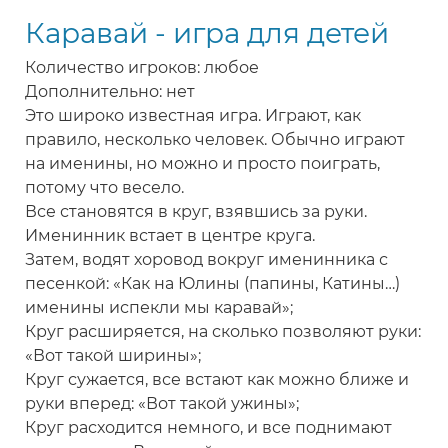
-
Каравай - игра для детей
игра
для
Количество игроков: любое
детей
Дополнительно: нет
Это широко известная игра. Играют, как
правило, несколько человек. Обычно играют
на именины, но можно и просто поиграть,
потому что весело.
Все становятся в круг, взявшись за руки.
Именинник встает в центре круга.
Затем, водят хоровод вокруг именинника с
песенкой: «Как на Юлины (папины, Катины…)
именины испекли мы каравай»;
Круг расширяется, на сколько позволяют руки:
«Вот такой ширины»;
Круг сужается, все встают как можно ближе и
руки вперед: «Вот такой ужины»;
Круг расходится немного, и все поднимают