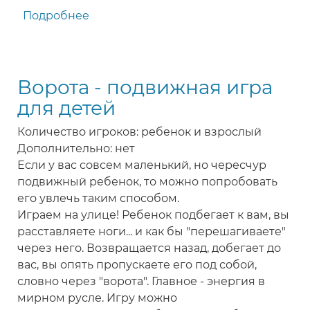
Подробнее
о
Обезьяньи
салочки
-
Ворота - подвижная игра
игра
для
для детей
детей
Количество игроков: ребенок и взрослый
Дополнительно: нет
Если у вас совсем маленький, но чересчур
подвижный ребенок, то можно попробовать
его увлечь таким способом.
Играем на улице! Ребенок подбегает к вам, вы
расставляете ноги... и как бы "перешагиваете"
через него. Возвращается назад, добегает до
вас, вы опять пропускаете его под собой,
словно через "ворота". Главное - энергия в
мирном русле. Игру можно