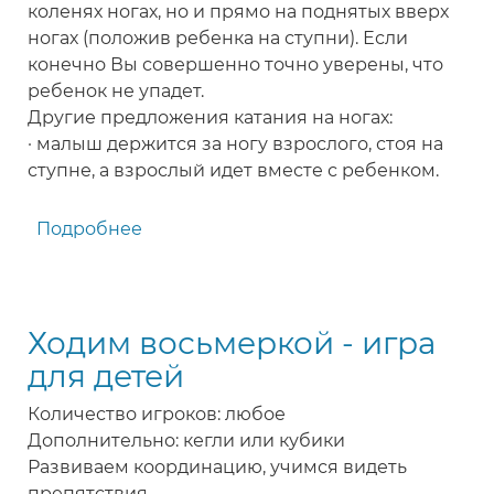
коленях ногах, но и прямо на поднятых вверх
ногах (положив ребенка на ступни). Если
конечно Вы совершенно точно уверены, что
ребенок не упадет.
Другие предложения катания на ногах:
· малыш держится за ногу взрослого, стоя на
ступне, а взрослый идет вместе с ребенком.
Подробнее
о
Покатаемся
на
ногах
Ходим восьмеркой - игра
-
игра
для детей
для
Количество игроков: любое
детей
Дополнительно: кегли или кубики
Развиваем координацию, учимся видеть
препятствия.