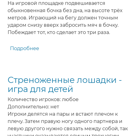
На игровой площадке подвешивается
обыкновенная бочка без дна, на высоте трёх
метров. Играющий на бегу должен точным
ударом снизу вверх забросить мяч в бочку.
Побеждает тот, кто сделает это три раза.
Подробнее
о
Бездонная
бочка
-
Стреноженные лошадки -
игра
для
игра для детей
детей
Количество игроков: любое
Дополнительно: нет
Игроки делятся на пары и встают плечом к
плечу. Затем правую ногу одного партнера и
левую другого нужно связать между собой, так
участники оказываются единым трехногим