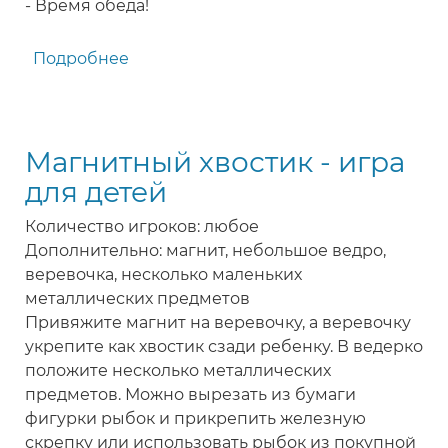
- Время обеда!
Подробнее
о
Время
обеда
-
Магнитный хвостик - игра
игра
для
для детей
детей
Количество игроков: любое
Дополнительно: магнит, небольшое ведро,
веревочка, несколько маленьких
металлических предметов
Привяжите магнит на веревочку, а веревочку
укрепите как хвостик сзади ребенку. В ведерко
положите несколько металлических
предметов. Можно вырезать из бумаги
фигурки рыбок и прикрепить железную
скрепку или использовать рыбок из покупной