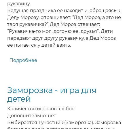
рукавицу.
Ведущая праздника ее находит и, обращаясь к
Деду Морозу, спрашивает: “Дед Мороз, а это не
твоя рукавичка?” Дед Мороз отвечает:
“Рукавичка-то моя, догоню ее, друзья”. Дети
передают друг другу рукавичку, а Дед Мороз
ее пытается у детей взять.
Подробнее
о
Рукавичка
-
игра
Заморозка - игра для
для
детей
детей
Количество игроков: любое
Дополнительно: нет
Выбирается 1 участник (Заморозка). Заморозка