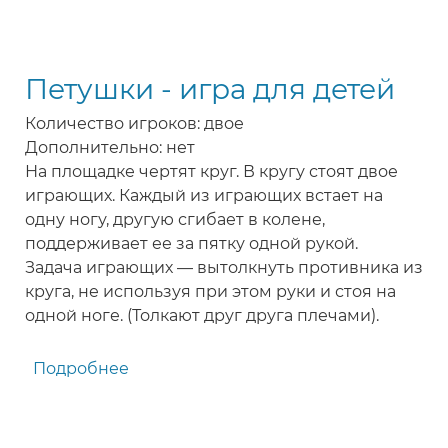
Соревнование
каракатиц
-
Петушки - игра для детей
игра
для
Количество игроков: двое
детей
Дополнительно: нет
На площадке чертят круг. В кругу стоят двое
играющих. Каждый из играющих встает на
одну ногу, другую сгибает в колене,
поддерживает ее за пятку одной рукой.
Задача играющих — вытолкнуть противника из
круга, не используя при этом руки и стоя на
одной ноге. (Толкают друг друга плечами).
Подробнее
о
Петушки
-
игра