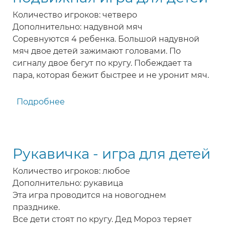
для
Количество игроков: четверо
детей
Дополнительно: надувной мяч
Соревнуются 4 ребенка. Большой надувной
мяч двое детей зажимают головами. По
сигналу двое бегут по кругу. Побеждает та
пара, которая бежит быстрее и не уронит мяч.
Подробнее
о
Мяч
между
головами
Рукавичка - игра для детей
-
подвижная
Количество игроков: любое
игра
Дополнительно: рукавица
для
Эта игра проводится на новогоднем
детей
празднике.
Все дети стоят по кругу. Дед Мороз теряет