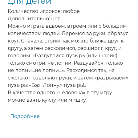
для детей
детей
Количество игроков: любое
Дополнительно: нет
Можно играть вдвоем, втроем или с большим
количеством людей. Беремся за руки, образуя
круг. Сначала, стоим как можно ближе друг к
другу, а затем расходимся, расширяя круг, и
говорим: «Раздувайся пузырь (или шарик),
только смотри, не лопни. Раздувайся, только
не лопни…не лопни...». Расходимся так, на
сколько позволяют руки, и затем «разрываем»
пузырь: «Бах! Лопнул пузырь!»
В качестве одного «человека» в эту игру
можно взять куклу или мишку.
Подробнее
о
Раздувайся
пузырь