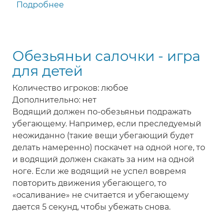
Подробнее
о
Снежки
-
зимняя
Обезьяньи салочки - игра
игра
для
для детей
детей
Количество игроков: любое
Дополнительно: нет
Водящий должен по-обезьяньи подражать
убегающему. Например, если преследуемый
неожиданно (такие вещи убегающий будет
делать намеренно) поскачет на одной ноге, то
и водящий должен скакать за ним на одной
ноге. Если же водящий не успел вовремя
повторить движения убегающего, то
«осаливание» не считается и убегающему
дается 5 секунд, чтобы убежать снова.