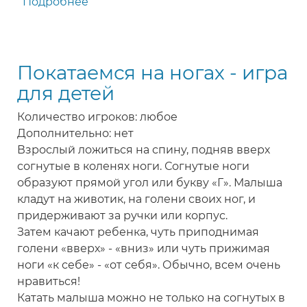
Подробнее
о
Дорога
-
игра
Покатаемся на ногах - игра
для
детей
для детей
Количество игроков: любое
Дополнительно: нет
Взрослый ложиться на спину, подняв вверх
согнутые в коленях ноги. Согнутые ноги
образуют прямой угол или букву «Г». Малыша
кладут на животик, на голени своих ног, и
придерживают за ручки или корпус.
Затем качают ребенка, чуть приподнимая
голени «вверх» - «вниз» или чуть прижимая
ноги «к себе» - «от себя». Обычно, всем очень
нравиться!
Катать малыша можно не только на согнутых в