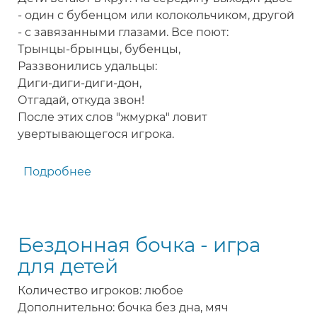
- один с бубенцом или колокольчиком, другой
- с завязанными глазами. Все поют:
Трынцы-брынцы, бубенцы,
Раззвонились удальцы:
Диги-диги-диги-дон,
Отгадай, откуда звон!
После этих слов "жмурка" ловит
увертывающегося игрока.
Подробнее
о
Бубенцы
-
подвижная
Бездонная бочка - игра
игра
для
для детей
детей
Количество игроков: любое
Дополнительно: бочка без дна, мяч