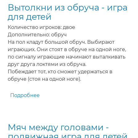
Вытолкни из обруча - игра
для
детей
для детей
Количество игроков: двое
Дополнительно: обруч
На пол кладут большой обруч. Выбирают
играющих. Они стоят в обруче на одной ноге,
по сигналу играющие начинают выталкивать
друг друга локтями из обруча.
Побеждает тот, кто сможет удержаться в
обруче (стоя на одной ноге).
Подробнее
о
Вытолкни
из
обруча
Мяч между головами -
-
игра
подвижная игра для детей