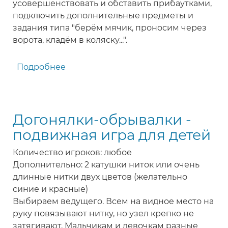
усовершенствовать и обставить прибаутками,
подключить дополнительные предметы и
задания типа "берём мячик, проносим через
ворота, кладём в коляску...".
Подробнее
о
Ворота
-
подвижная
Догонялки-обрывалки -
игра
для
подвижная игра для детей
детей
Количество игроков: любое
Дополнительно: 2 катушки ниток или очень
длинные нитки двух цветов (желательно
синие и красные)
Выбираем ведущего. Всем на видное место на
руку повязывают нитку, но узел крепко не
затягивают. Мальчикам и девочкам разные