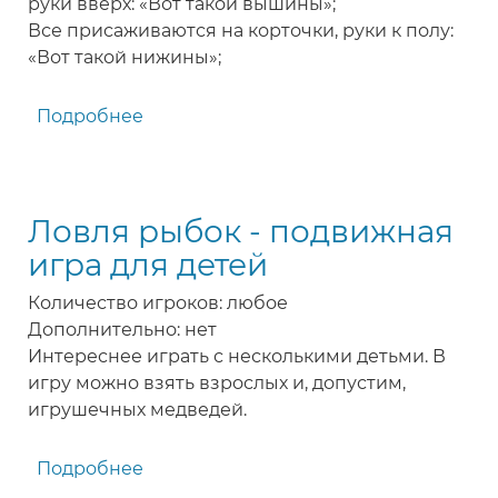
руки вверх: «Вот такой вышины»;
Все присаживаются на корточки, руки к полу:
«Вот такой нижины»;
Подробнее
о
Каравай
-
игра
Ловля рыбок - подвижная
для
детей
игра для детей
Количество игроков: любое
Дополнительно: нет
Интереснее играть с несколькими детьми. В
игру можно взять взрослых и, допустим,
игрушечных медведей.
Подробнее
о
Ловля