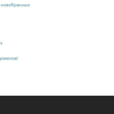
ье новобрачных
ых
доженов!