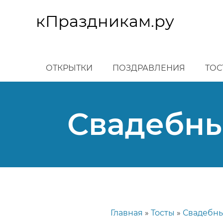
Перейти
к
кПраздникам.ру
основному
содержанию
ОТКРЫТКИ
ПОЗДРАВЛЕНИЯ
ТОС
Свадебны
Главная
Тосты
Свадебны