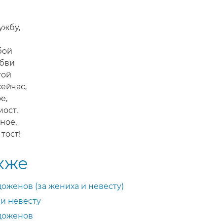
ужбу,
бой
юбви
той
сейчас,
е,
ост,
ное,
 тост!
кже
оженов (за жениха и невесту)
 и невесту
доженов