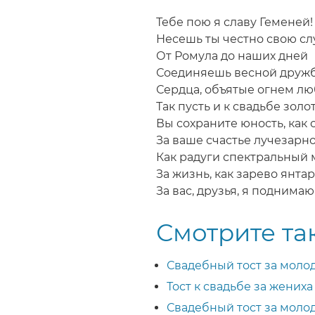
Строка
навигации
Тебе пою я славу Геменей!
Несешь ты честно свою сл
От Ромула до наших дней
Соединяешь весной друж
Сердца, объятые огнем л
Так пусть и к свадьбе золо
Вы сохраните юность, как 
За ваше счастье лучезарно
Как радуги спектральный м
За жизнь, как зарево янтар
За вас, друзья, я поднимаю
Смотрите та
Свадебный тост за молод
Тост к свадьбе за жениха
Свадебный тост за моло