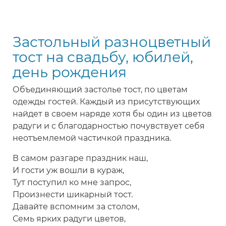
Застольный
тост
по
Застольный разноцветный
музыкальным
нотам
тост на свадьбу, юбилей,
на
день рождения
день
рождения,
Объединяющий застолье тост, по цветам
юбилей,
одежды гостей. Каждый из присутствующих
свадьбу
найдет в своем наряде хотя бы один из цветов
радуги и с благодарностью почувствует себя
неотъемлемой частичкой праздника.
В самом разгаре праздник наш,
И гости уж вошли в кураж,
Тут поступил ко мне запрос,
Произнести шикарный тост.
Давайте вспомним за столом,
Семь ярких радуги цветов,