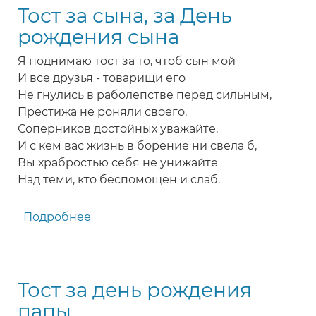
Тост за сына, за День
рождения
(на
рождения сына
свадьбу,
Я поднимаю тост за то, чтоб сын мой
на
И все друзья - товарищи его
день
Не гнулись в раболепстве перед сильным,
рождения,
Престижа не роняли своего.
на
Соперников достойных уважайте,
юбилей)
И с кем вас жизнь в борение ни свела б,
Вы храбростью себя не унижайте
Над теми, кто беспомощен и слаб.
Подробнее
о
Тост
за
сына,
Тост за день рождения
за
День
папы