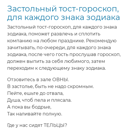
Застольный тост-гороскоп,
на
свадьбу,
для каждого знака зодиака
юбилей,
Застольный тост-гороскоп, для каждого знака
день
зодиака, поможет развлечь и сплотить
рождения
компанию на любом празднике. Рекомендую
зачитывать, по-очереди, для каждого знака
зодиака, после чего гость прослушав гороскоп,
должен выпить за себя любимого, затем
переходим к следующему знаку зодиака.
Отзовитесь в зале ОВНЫ.
В застолье, быть не надо скромным.
Пейте, ешьте до отвала,
Душа, чтоб пела и плясала.
А пока вы бодрые,
Так наливайте полную.
Где у нас сидят ТЕЛЬЦЫ?