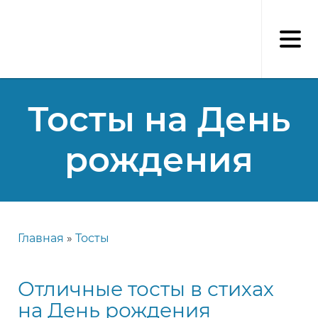
Перейти
к
основному
содержанию
Тосты на День
рождения
Главная
Тосты
Строка
навигации
Отличные тосты в стихах
на День рождения