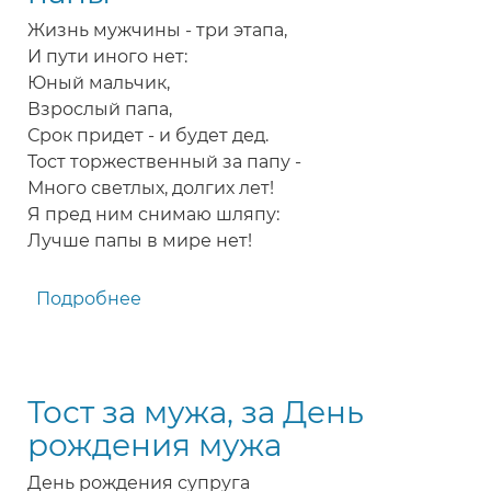
рождения
Жизнь мужчины - три этапа,
сына
И пути иного нет:
Юный мальчик,
Взрослый папа,
Срок придет - и будет дед.
Тост торжественный за папу -
Много светлых, долгих лет!
Я пред ним снимаю шляпу:
Лучше папы в мире нет!
Подробнее
о
Тост
за
день
Тост за мужа, за День
рождения
папы
рождения мужа
День рождения супруга