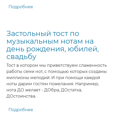
Подробнее
о
Отличные
тосты
в
Застольный тост по
стихах
на
музыкальным нотам на
День
день рождения, юбилей,
рождения
свадьбу
женщины
Тост в котором мы приветствуем слаженность
работы семи нот, с помощью которых созданы
миллионы мелодий. И при помощи каждой
ноты дарим гостям пожелания. Например,
нота ДО желает - ДОбра, ДОстатка,
ДОстоинства.
Подробнее
о