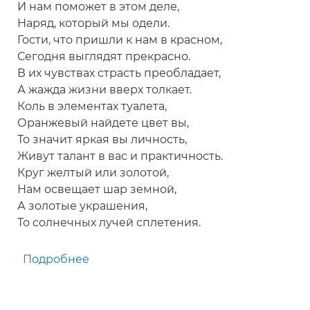
И нам поможет в этом деле,
Наряд, который мы одели.
Гости, что пришли к нам в красном,
Сегодня выглядят прекрасно.
В их чувствах страсть преобладает,
А жажда жизни вверх толкает.
Коль в элементах туалета,
Оранжевый найдете цвет вы,
То значит яркая вы личность,
Живут талант в вас и практичность.
Круг желтый или золотой,
Нам освещает шар земной,
А золотые украшения,
То солнечных лучей сплетения.
Подробнее
о
Застольный
разноцветный
тост