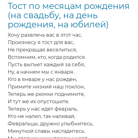
Тост по месяцам рождения
для
каждого
(на свадьбу, на день
знака
рождения, на юбилей)
зодиака
Хочу развлечь вас в этот час,
Произнесу я тост для вас,
Не прекращая веселиться,
Вспомним, кто, когда родился.
Пусть выпьет каждый за себя,
Ну, а начнем мы с января.
Кто в январе у нас рожден,
Примите низкий наш поклон,
Теперь же рюмки поднимите,
И тут же их опустошите.
Теперь у нас идет февраль,
Кто не налил, так наливай,
Февральцы, дружно улыбнитесь,
Минуткой славы насладитесь.