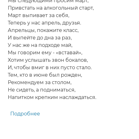
Мы следующими просим март,
Привстать на алкогольный старт,
Март выпивает за себя,
Теперь у нас апрель, друзья.
Апрельцы, покажите класс,
И выпейте до дна за раз,
У нас же на подходе май,
Мы говорим ему - «вставай»,
Хотим услышать звон бокалов,
И, чтобы вмиг в них пусто стало.
Тем, кто в июне был рожден,
Рекомендуем за столом,
Не сидеть, а подниматься,
Напитком крепким наслаждаться.
Подробнее
о
Тост
по
месяцам