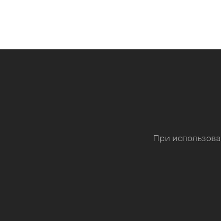
Строка
навигации
При использова