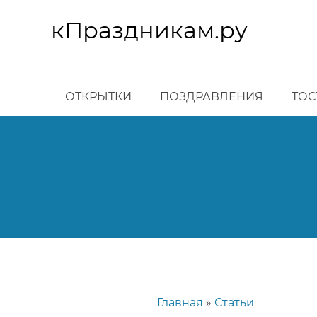
Перейти
к
кПраздникам.ру
основному
содержанию
ОТКРЫТКИ
ПОЗДРАВЛЕНИЯ
ТОС
Главная
Статьи