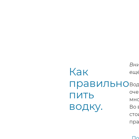
Вни
Как
ещё
правильно
Вод
пить
оче
мно
водку.
Во 
сто
пра
По