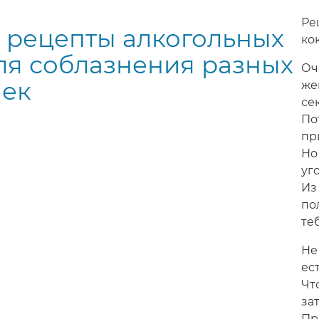
Ре
 рецепты алкогольных
ко
ля соблазнения разных
Оч
шек
же
сек
По
пр
Но
уг
Из
по
теб
Не
ес
Чт
за
Пр