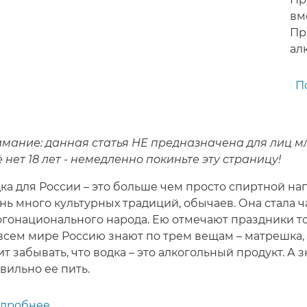
вм
Пр
ал
П
мание: данная статья НЕ предназначена для лиц мл
 нет 18 лет - немедленно покиньте эту страницу!
ка для России – это больше чем просто спиртной нап
нь много культурных традиций, обычаев. Она стала 
гонационального народа. Ею отмечают праздники то
всем мире Россию знают по трем вещам – матрешка, 
ит забывать, что водка – это алкогольный продукт. А 
вильно ее пить.
дробнее
о