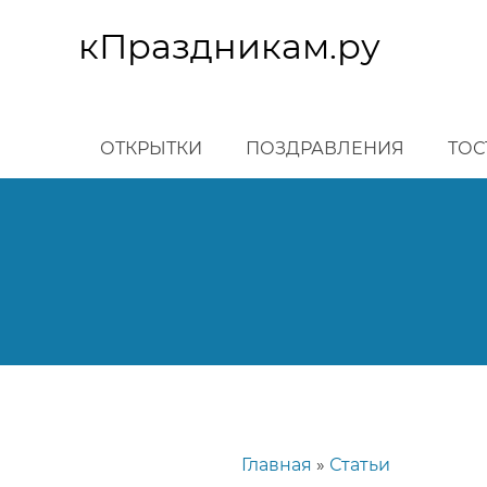
Перейти
к
кПраздникам.ру
основному
содержанию
ОТКРЫТКИ
ПОЗДРАВЛЕНИЯ
ТОС
Главная
Статьи