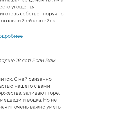
есто угощенья
иготовь собственноручно
когольный ей коктейль.
одробнее
о
Прикольные
рецепты
алкогольных
адше 18 лет! Если Вам
коктейлей
для
соблазнения
иток. С ней связанно
разных
частью нашего с вами
типов
ржества, заливают горе.
девушек
медведи и водка. Но не
значит очень важно уметь