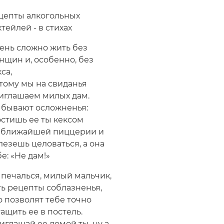
цепты алкогольных
ктейлей - в стихах
ень сложно жить без
нщин и, особенно, без
са,
тому мы на свиданья
иглашаем милых дам.
 бывают осложненья:
остишь ее ты кексом
 ближайшей пиццерии и
лезешь целоваться, а она
е: «Не дам!»
 печалься, милый мальчик,
ть рецепты соблазненья,
о позволят тебе точно
тащить ее в постель.
иглашай ее домой ты, ну а