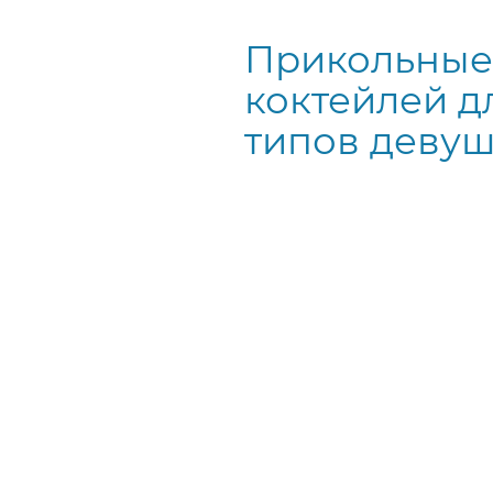
Строка
навигации
Прикольные
коктейлей д
типов деву