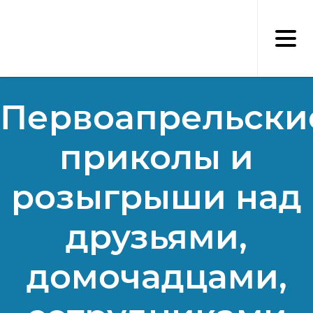
Перейти
к
основному
содержанию
Первоапрельски
приколы и
розыгрыши над
друзьями,
домочадцами,