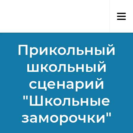
Перейти
к
основному
содержанию
Прикольный
школьный
сценарий
"Школьные
заморочки"