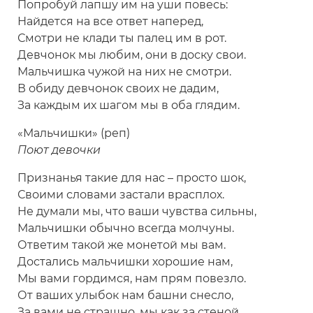
Попробуй лапшу им на уши повесь:
Найдется на все ответ наперед,
Смотри не клади ты палец им в рот.
Девчонок мы любим, они в доску свои.
Мальчишка чужой на них не смотри.
В обиду девчонок своих не дадим,
За каждым их шагом мы в оба глядим.
«Мальчишки» (реп)
Поют девочки
Признанья такие для нас – просто шок,
Своими словами застали врасплох.
Не думали мы, что ваши чувства сильны,
Мальчишки обычно всегда молчуны.
Ответим такой же монетой мы вам.
Достались мальчишки хорошие нам,
Мы вами гордимся, нам прям повезло.
От ваших улыбок нам башни снесло,
За вами не страшно, мы как за стеной,