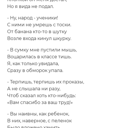
Но я вида не подал.
- Ну, народ - ученики!
С ними не умрешь с тоски.
От банана кто-то в шутку
Возле входа кинул шкурку.
- В сумку мне пустили мышь,
Воцарилась в классе тишь.
Я, как только увидала,
Сразу в обморок упала.
- Терпишь, терпишь их проказы,
А не слышала ни разу,
Чтоб сказал хоть кто-нибудь:
«Вам спасибо за ваш труд!»
- Вы наивны, как ребенок,
В них, наверное, с пеленок
Было вложено хамить.