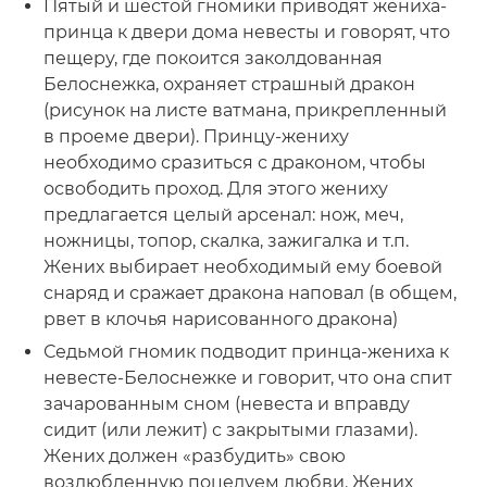
Пятый и шестой гномики приводят жениха-
принца к двери дома невесты и говорят, что
пещеру, где покоится заколдованная
Белоснежка, охраняет страшный дракон
(рисунок на листе ватмана, прикрепленный
в проеме двери). Принцу-жениху
необходимо сразиться с драконом, чтобы
освободить проход. Для этого жениху
предлагается целый арсенал: нож, меч,
ножницы, топор, скалка, зажигалка и т.п.
Жених выбирает необходимый ему боевой
снаряд и сражает дракона наповал (в общем,
рвет в клочья нарисованного дракона)
Седьмой гномик подводит принца-жениха к
невесте-Белоснежке и говорит, что она спит
зачарованным сном (невеста и вправду
сидит (или лежит) с закрытыми глазами).
Жених должен «разбудить» свою
возлюбленную поцелуем любви. Жених