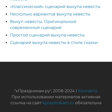
«Классический» сценарий выкупа невесты
Несколько вариантов выкупа невесты
Выкуп невесты. Оригинальный
современный сценарий
Простой сценарий выкупа невесты
Сценарий выкупа невесты в стиле сказки
"кПраздникам.ру", 2008-2024 |
Контакты
При использовании материалов активная
ссылка на сайт
kprazdnikam.ru
обязательна