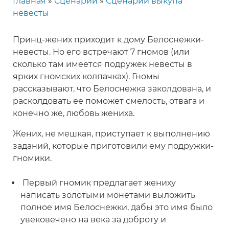
Главная
Сценарии
Сценарии выкупа
Строка
невесты
навигации
Принц-жених приходит к дому Белоснежки-
невесты. Но его встречают 7 гномов (или
сколько там имеется подружек невесты в
ярких гномских колпачках). Гномы
рассказывают, что Белоснежка заколдована, и
расколдовать ее поможет смелость, отвага и
конечно же, любовь жениха.
Жених, не мешкая, приступает к выполнению
заданий, которые приготовили ему подружки-
гномики.
Первый гномик предлагает жениху
написать золотыми монетами выложить
полное имя Белоснежки, дабы это имя было
увековечено на века за доброту и