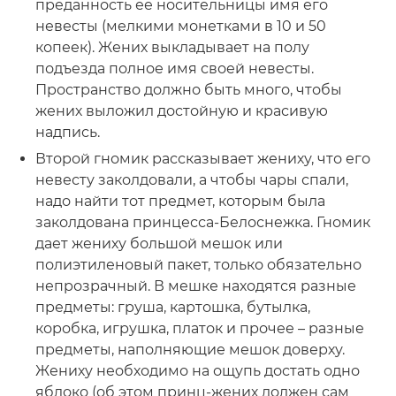
преданность ее носительницы имя его
невесты (мелкими монетками в 10 и 50
копеек). Жених выкладывает на полу
подъезда полное имя своей невесты.
Пространство должно быть много, чтобы
жених выложил достойную и красивую
надпись.
Второй гномик рассказывает жениху, что его
невесту заколдовали, а чтобы чары спали,
надо найти тот предмет, которым была
заколдована принцесса-Белоснежка. Гномик
дает жениху большой мешок или
полиэтиленовый пакет, только обязательно
непрозрачный. В мешке находятся разные
предметы: груша, картошка, бутылка,
коробка, игрушка, платок и прочее – разные
предметы, наполняющие мешок доверху.
Жениху необходимо на ощупь достать одно
яблоко (об этом принц-жених должен сам