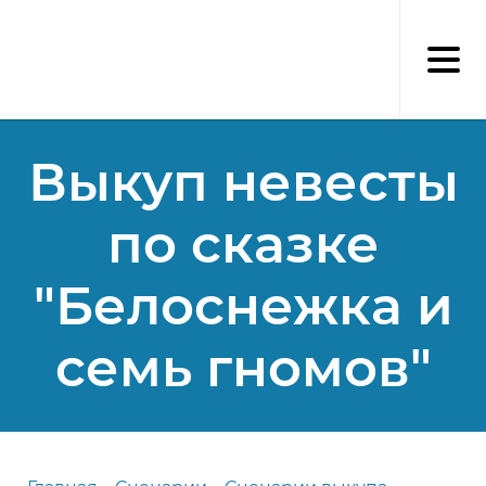
Перейти
к
основному
содержанию
Выкуп невесты
по сказке
"Белоснежка и
семь гномов"