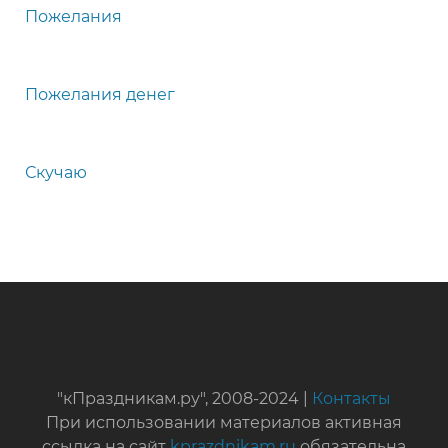
Пожелания
Пожелания денег
Скучаю
"кПраздникам.ру", 2008-2024 |
Контакты
При использовании материалов активная
ссылка на сайт
kprazdnikam.ru
обязательна