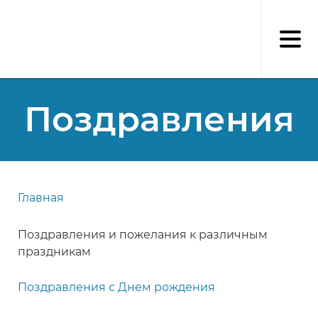
Перейти
к
основному
содержанию
Поздравления
Главная
Строка
навигации
Поздравления и пожелания к различным
праздникам
Поздравления с Днем рождения