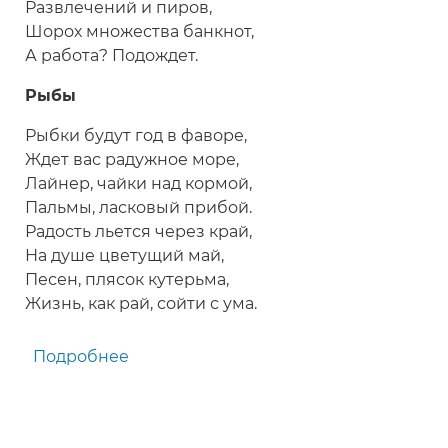
Развлечений и пиров,
Шорох множества банкнот,
А работа? Подождет.
Рыбы
Рыбки будут год в фаворе,
Ждет вас радужное море,
Лайнер, чайки над кормой,
Пальмы, ласковый прибой.
Радость льется через край,
На душе цветущий май,
Песен, плясок кутерьма,
Жизнь, как рай, сойти с ума.
Подробнее
о
Прикольный
гороскоп
для