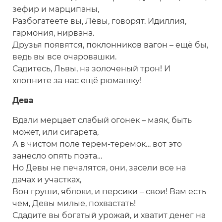
зефир и марципаны,
Разбогатеете вы, Лёвы, говорят. Идиллия,
гармония, нирвана.
Друзья появятся, поклонников вагон – ещё бы,
ведь вы все очаровашки.
Садитесь, Львы, на золоченый трон! И
хлопните за нас ещё рюмашку!
Дева
Вдали мерцает слабый огонек – маяк, быть
может, или сигарета,
А в чистом поле терем-теремок… вот это
занесло опять поэта…
Но Девы не печалятся, они, засели все на
дачах и участках,
Вон груши, яблоки, и персики – свои! Вам есть
чем, Девы милые, похвастать!
Сдадите вы богатый урожай, и хватит денег на