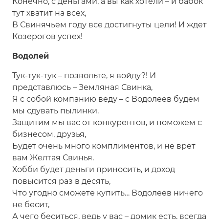
Конечно, с деньгами, а вы как хотели – и бабок
тут хватит на всех,
В Свинячьем году все достигнуты цели! И ждет
Козерогов успех!
Водолей
Тук-тук-тук – позвольте, я войду?! И
представлюсь – Земляная Свинка,
Я с собой компанию веду – с Водолеев будем
мы сдувать пылинки.
Защитим мы вас от конкурентов, и поможем с
бизнесом, друзья,
Будет очень много комплиментов, и не врёт
вам Желтая Свинья.
Хобби будет деньги приносить, и доход
повысится раз в десять,
Что угодно сможете купить… Водолеев ничего
не бесит,
А чего беситься, ведь у вас – домик есть, всегда