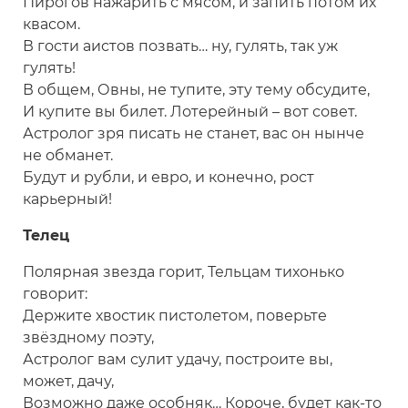
Пирогов нажарить с мясом, и запить потом их
квасом.
В гости аистов позвать… ну, гулять, так уж
гулять!
В общем, Овны, не тупите, эту тему обсудите,
И купите вы билет. Лотерейный – вот совет.
Астролог зря писать не станет, вас он нынче
не обманет.
Будут и рубли, и евро, и конечно, рост
карьерный!
Телец
Полярная звезда горит, Тельцам тихонько
говорит:
Держите хвостик пистолетом, поверьте
звёздному поэту,
Астролог вам сулит удачу, построите вы,
может, дачу,
Возможно даже особняк… Короче, будет как-то