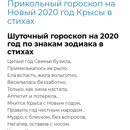
Прикольный гороскоп на
женщин
на
Новый 2020 год Крысы в
Новый
стихах
2020
год
Шуточный гороскоп на 2020
Крысы
год по знакам зодиака в
в
стихах
стихах
Целый год Свинья бузила,
Примелькалось ее рыло,
Ела всласть, жила вольготно,
Веселилась беззаботно.
Только, как зима настала,
Аппетит и потеряла…
Мчится Крыса с Новым годом,
Править год честным народом,
Мудро, с блеском, без вопросов,
Негатив, оставив с носом.