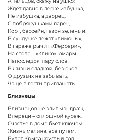
А Тельцов, скажу на ушко:
Ждет давно в леске избушка,
Не избушка, а дворец,
С побрякушками ларец,
Корт, бассейн, газон зеленый,
В сундучке лежат «лимоны»,
В гараже рычит «Феррари»,
На столе – «Клико», омары.
Напоследок, пару слов,
В жизни сладкой, без оков,
О друзьях не забывать,
Чаще в гости приглашать.
Близнецы
Близнецов не злит мандраж,
Впереди – сплошной кураж,
Счастье в доме бьет ключом,
Жизнь малина, все путем.
Будет Крыса круглый год,