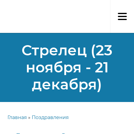
Перейти
к
основному
содержанию
Стрелец (23
ноября - 21
декабря)
Главная
Поздравления
Строка
навигации