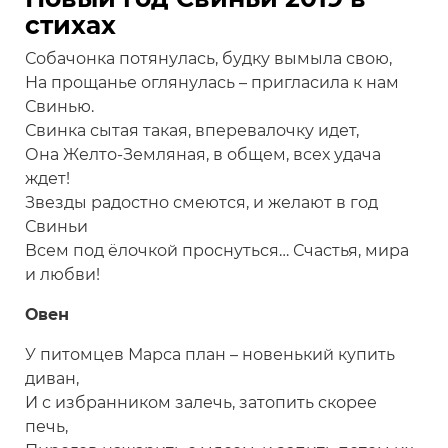
стихах
Собачонка потянулась, будку вымыла свою,
На прощанье оглянулась – пригласила к нам
Свинью.
Свинка сытая такая, вперевалочку идет,
Она Желто-Земляная, в общем, всех удача
ждет!
Звезды радостно смеются, и желают в год
Свиньи
Всем под ёлочкой проснуться… Счастья, мира
и любви!
Овен
У питомцев Марса план – новенький купить
диван,
И с избранником залечь, затопить скорее
печь,