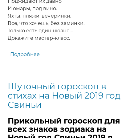
Поджидают их давно
И омары, под вино.
Яхты, пляжи, вечеринки,
Все, что хочешь, без заминки.
Только есть один нюанс –
Докажите мастер-класс.
Подробнее
о
Прикольный
гороскоп
на
Шуточный гороскоп в
Новый
2020
стихах на Новый 2019 год
год
Свиньи
Крысы
в
Прикольный гороскоп для
стихах
всех знаков зодиака на
Новый год Свиньи 2019 в