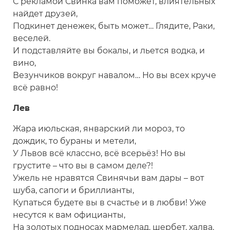
С рекламой Свинка вам поможет, влиятельных
найдет друзей,
Подкинет денежек, быть может… Глядите, Раки,
веселей.
И подставляйте вы бокалы, и льется водка, и
вино,
Везунчиков вокруг навалом… Но вы всех круче
всё равно!
Лев
Жара июльская, январский ли мороз, то
дождик, то бураны и метели,
У Львов всё классно, всё всерьёз! Но вы
грустите – что вы в самом деле?!
Ужель не нравятся Свинячьи вам дары – вот
шуба, сапоги и бриллианты,
Купаться будете вы в счастье и в любви! Уже
несутся к вам официанты,
На золотых подносах мармелад, шербет, халва,