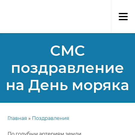
Перейти
к
основному
содержанию
СМС
поздравление
на День моряка
Главная
Поздравления
Строка
навигации
По голубым артериям земли