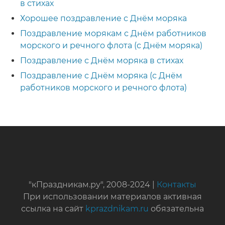
в стихах
Хорошее поздравление с Днём моряка
Поздравление морякам с Днём работников
морского и речного флота (с Днём моряка)
Поздравление с Днём моряка в стихах
Поздравление с Днём моряка (с Днём
работников морского и речного флота)
"кПраздникам.ру", 2008-2024 |
Контакты
При использовании материалов активная
ссылка на сайт
kprazdnikam.ru
обязательна