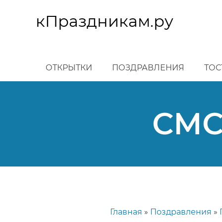
Перейти
к
кПраздникам.ру
основному
содержанию
ОТКРЫТКИ
ПОЗДРАВЛЕНИЯ
ТОС
СМС
Главная
Поздравления