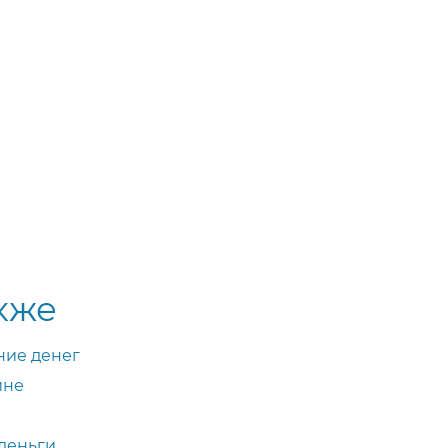
кже
ние денег
ине
 деньги