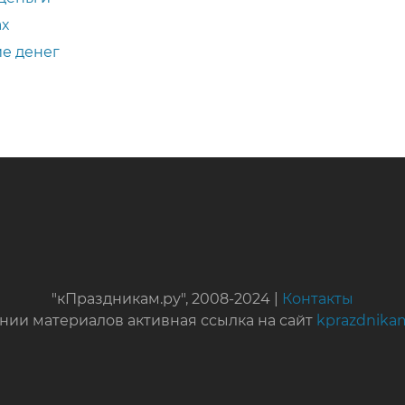
ах
е денег
"кПраздникам.ру", 2008-2024 |
Контакты
нии материалов активная ссылка на сайт
kprazdnika