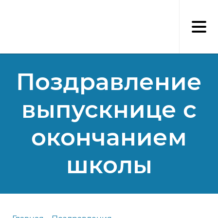
Перейти
к
основному
содержанию
Поздравление
выпускнице с
окончанием
школы