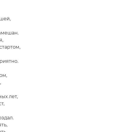
шей,
амешан.
я,
стартом,
риятно.
ом,
,
ых лет,
т,
оздал.
ть,
ть,