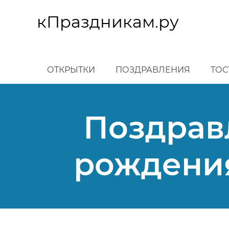
Перейти
к
кПраздникам.ру
основному
содержанию
ОТКРЫТКИ
ПОЗДРАВЛЕНИЯ
ТОС
Поздрав
рождения