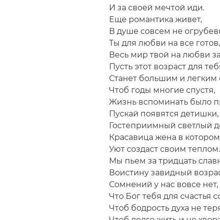
И за своей мечтой иди.
Еще романтика живет,
В душе совсем не огрубев
Ты для любви на все готов,
Весь мир твой на любви з
Пусть этот возраст для теб
Станет большим и легким 
Чтоб годы многие спустя,
Жизнь вспоминать было п
Пускай появятся детишки,
Гостеприимный светлый д
Красавица жена в котором
Уют создаст своим теплом.
Мы пьем за тридцать славн
Воистину завидный возрас
Сомнений у нас вовсе нет,
Что Бог тебя для счастья с
Чтоб бодрость духа не теря
Чтоб долго жить и не хвора