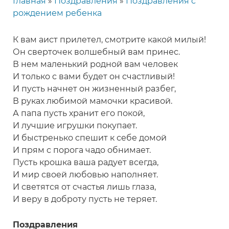
Главная
Поздравления
Поздравления с
Строка
рождением ребенка
навигации
К вам аист прилетел, смотрите какой милый!
Он сверточек волшебный вам принес.
В нем маленький родной вам человек
И только с вами будет он счастливый!
И пусть начнет он жизненный разбег,
В руках любимой мамочки красивой.
А папа пусть хранит его покой,
И лучшие игрушки покупает.
И быстренько спешит к себе домой
И прям с порога чадо обнимает.
Пусть крошка ваша радует всегда,
И мир своей любовью наполняет.
И светятся от счастья лишь глаза,
И веру в доброту пусть не теряет.
Поздравления