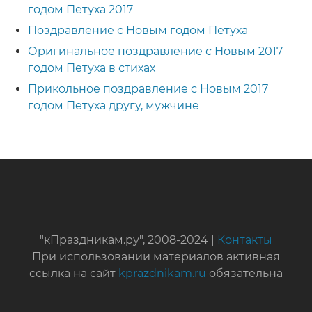
годом Петуха 2017
Поздравление с Новым годом Петуха
Оригинальное поздравление с Новым 2017
годом Петуха в стихах
Прикольное поздравление с Новым 2017
годом Петуха другу, мужчине
"кПраздникам.ру", 2008-2024 |
Контакты
При использовании материалов активная
ссылка на сайт
kprazdnikam.ru
обязательна