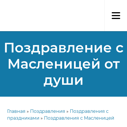
Перейти
к
основному
содержанию
Поздравление с
Масленицей от
души
Главная
Поздравления
Поздравления с
Строка
праздниками
Поздравления с Масленицей
навигации