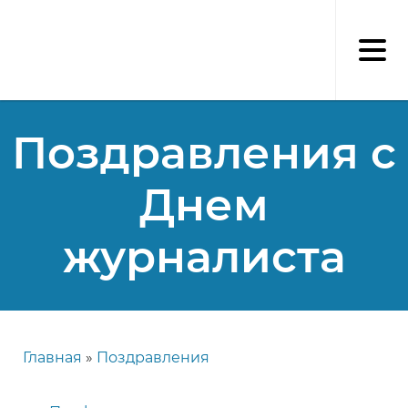
Перейти
к
основному
содержанию
Поздравления с
Днем
журналиста
Главная
Поздравления
Строка
навигации