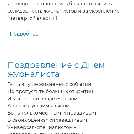
Я предлагаю наполнить бокалы и выпить за
солидарность журналистов и за укрепление
"четвёртой власти"!
Подробнее
о
Поздравление
журналистам
на
Поздравление с Днем
официальном
приеме
журналиста
на
Быть в гуще жизненных событий,
радио,
Не пропустить больших открытий
ТВ,
И мастерски владеть пером,
СМИ
А также русским языком,
Быть только честным и правдивым,
В своих оценках справедливым,
Универсал-специалистом -