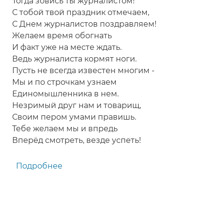
Тогда зовись ты журналистом!
С тобой твой праздник отмечаем,
С Днем журналистов поздравляем!
Желаем время обогнать
И факт уже на месте ждать.
Ведь журналиста кормят ноги.
Пусть не всегда известен многим -
Мы и по строчкам узнаем
Единомышленника в нем.
Незримый друг нам и товарищ,
Своим пером умами правишь.
Тебе желаем мы и впредь
Вперёд смотреть, везде успеть!
Подробнее
о
Поздравление
с
Днем
журналиста