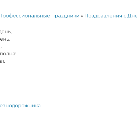
Профессиональные праздники
Поздравления с Дн
день,
ень,
,
полна!
л,
лезнодорожника