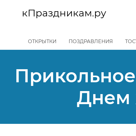
Перейти
к
кПраздникам.ру
основному
содержанию
ОТКРЫТКИ
ПОЗДРАВЛЕНИЯ
ТОС
Прикольное
Днем