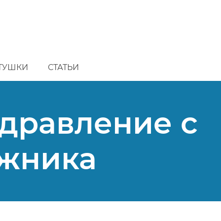
ТУШКИ
СТАТЬИ
дравление с
жника