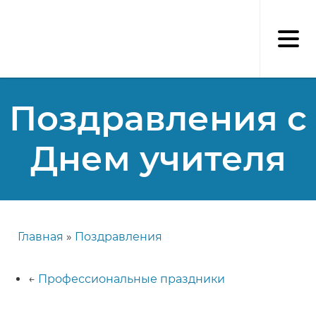
Перейти
к
основному
содержанию
Поздравления с
Днем учителя
Главная
Поздравления
Строка
навигации
←
Профессиональные праздники