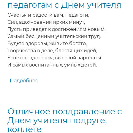
Днем
педагогам с Днем учителя
учителя
Счастья и радости вам, педагоги,
в
Сил, вдохновения ярких минут,
стихах
Пусть приведет к достижениям новым,
Самый бесценный учительский труд.
Будьте здоровы, живите богато,
Творчества в деле, блестящих идей,
Успехов, здоровья, высокой зарплаты
И самых воспитанных, умных детей.
Подробнее
о
Короткое
поздравление
педагогам
Отличное поздравление с
с
Днем
Днем учителя подруге,
учителя
коллеге