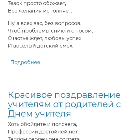
Тезок просто обожает,
Все желания исполняет.
Ну, а всех вас, без вопросов,
Чтоб проблемы сникли с носом,
Счастье ждет, любовь, успех
И веселый детский смех.
Подробнее
о
Прикольный
гороскоп
на
Красивое поздравление
День
учителя
учителям от родителей с
Днем учителя
Хоть обойдите и полсвета,
Профессии достойней нет,
Теплом сердец она согрета