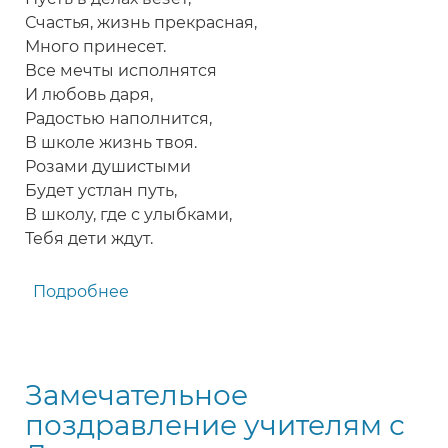
Счастья, жизнь прекрасная,
Много принесет.
Все мечты исполнятся
И любовь даря,
Радостью наполнится,
В школе жизнь твоя.
Розами душистыми
Будет устлан путь,
В школу, где с улыбками,
Тебя дети ждут.
Подробнее
о
Короткое
поздравление
учительнице
Замечательное
с
праздником
поздравление учителям с