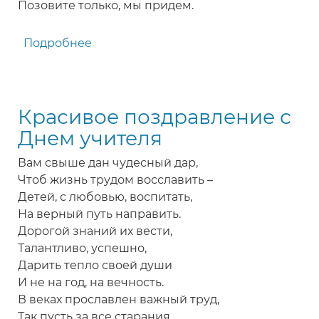
Позовите только, мы придем.
Подробнее
о
Прекрасное
поздравление
первой
Красивое поздравление с
учительнице
с
Днем учителя
Днем
Вам свыше дан чудесный дар,
учителя
Чтоб жизнь трудом восславить –
Детей, с любовью, воспитать,
На верный путь направить.
Дорогой знаний их вести,
Талантливо, успешно,
Дарить тепло своей души
И не на год, на вечность.
В веках прославлен важный труд,
Так пусть за все старания,