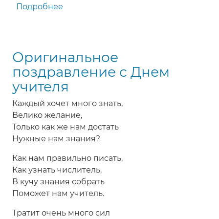
Подробнее
о
Красивое
поздравление
учителям
Оригинальное
от
учеников
поздравление с Днем
на
учителя
День
учителя
Каждый хочет много знать,
Велико желание,
Только как же нам достать
Нужные нам знания?
Как нам правильно писать,
Как узнать числитель,
В кучу знания собрать
Поможет нам учитель.
Тратит очень много сил