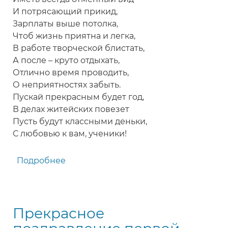
И потрясающий прикид,
Зарплаты выше потолка,
Чтоб жизнь приятна и легка,
В работе творческой блистать,
А после – круто отдыхать,
Отлично время проводить,
О неприятностях забыть.
Пускай прекрасным будет год,
В делах житейских повезет
Пусть будут классными деньки,
С любовью к вам, ученики!
Подробнее
о
Оригинальное
поздравление
учителям
Прекрасное
от
учеников