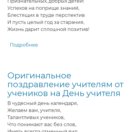
Признательных, добрых детей!
Успехов на поприще знаний,
Блестящих в труде перспектив
И пусть целый год за старания,
Жизнь дарит сплошной позитив!
Подробнее
о
Чудесное
поздравление
с
Оригинальное
Днем
учителя
поздравление учителям от
учеников на День учителя
В чудесный день календаря,
Желаем вам, учителя,
Талантливых учеников,
Что понимают вас без слов,
Иметь всегда отменный вид