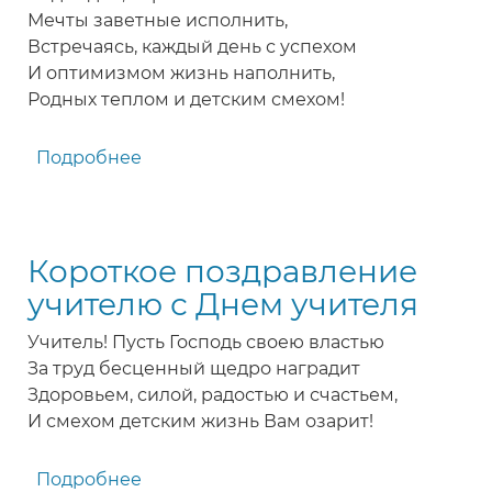
Мечты заветные исполнить,
Встречаясь, каждый день с успехом
И оптимизмом жизнь наполнить,
Родных теплом и детским смехом!
Подробнее
о
Оригинальное
поздравление
на
Короткое поздравление
День
учителя
учителю с Днем учителя
Учитель! Пусть Господь своею властью
За труд бесценный щедро наградит
Здоровьем, силой, радостью и счастьем,
И смехом детским жизнь Вам озарит!
Подробнее
о