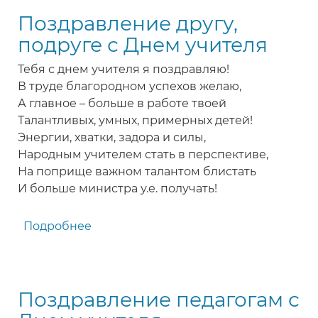
учителям
Поздравление другу,
с
днем
подруге с Днем учителя
учителя
Тебя с днем учителя я поздравляю!
В труде благородном успехов желаю,
А главное – больше в работе твоей
Талантливых, умных, примерных детей!
Энергии, хватки, задора и силы,
Народным учителем стать в перспективе,
На поприще важном талантом блистать
И больше министра у.е. получать!
Подробнее
о
Поздравление
другу,
подруге
Поздравление педагогам с
с
Днем