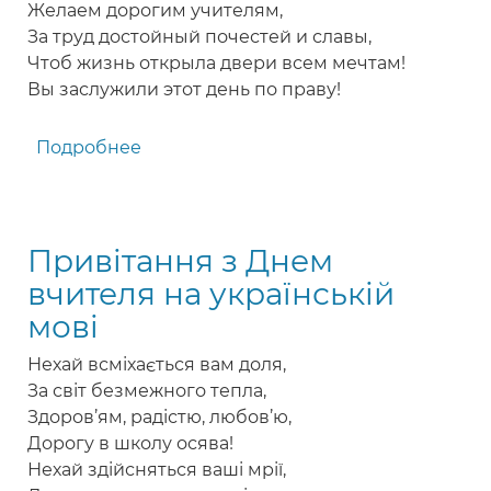
Желаем дорогим учителям,
За труд достойный почестей и славы,
Чтоб жизнь открыла двери всем мечтам!
Вы заслужили этот день по праву!
Подробнее
о
Поздравление
учителям
с
Привітання з Днем
Днем
учителя
вчителя на українській
мові
Нехай всміхається вам доля,
За світ безмежного тепла,
Здоров’ям, радістю, любов’ю,
Дорогу в школу осява!
Нехай здійсняться ваші мрії,