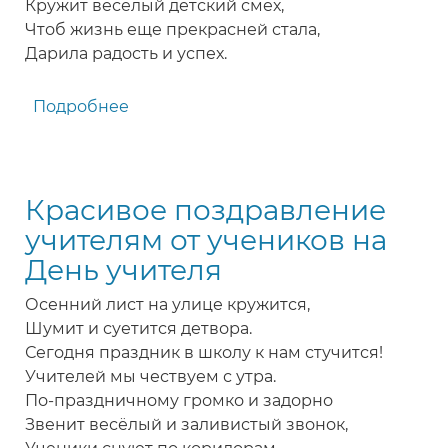
Кружит веселый детский смех,
Чтоб жизнь еще прекрасней стала,
Дарила радость и успех.
Подробнее
о
Красивое
поздравление
учителям
Красивое поздравление
от
родителей
учителям от учеников на
с
День учителя
Днем
учителя
Осенний лист на улице кружится,
Шумит и суетится детвора.
Сегодня праздник в школу к нам стучится!
Учителей мы чествуем с утра.
По-праздничному громко и задорно
Звенит весёлый и заливистый звонок,