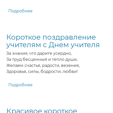
Подробнее
о
Красивое
поздравление
педагогам
Короткое поздравление
с
праздником
учителям с Днем учителя
За знания, что дарите усердно,
За труд бесценный и тепло души,
Желаем счастья, радости, везения,
Здоровья, силы, бодрости, любви!
Подробнее
о
Короткое
поздравление
учителям
Красивое короткое
с