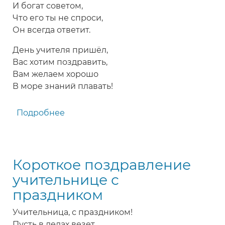
И богат советом,
Что его ты не спроси,
Он всегда ответит.
День учителя пришёл,
Вас хотим поздравить,
Вам желаем хорошо
В море знаний плавать!
Подробнее
о
Оригинальное
поздравление
с
Короткое поздравление
Днем
учителя
учительнице с
праздником
Учительница, с праздником!
Пусть в делах везет,