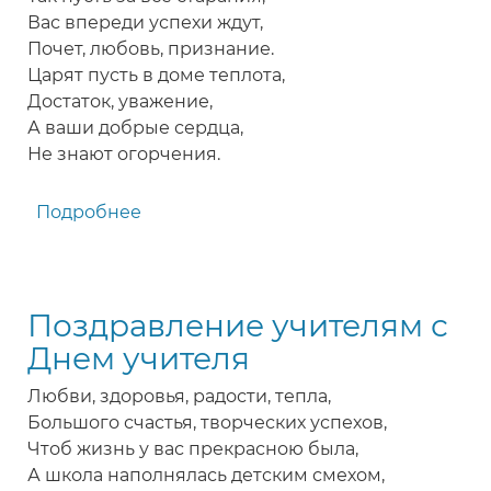
Вас впереди успехи ждут,
Почет, любовь, признание.
Царят пусть в доме теплота,
Достаток, уважение,
А ваши добрые сердца,
Не знают огорчения.
Подробнее
о
Красивое
поздравление
с
Поздравление учителям с
Днем
учителя
Днем учителя
Любви, здоровья, радости, тепла,
Большого счастья, творческих успехов,
Чтоб жизнь у вас прекрасною была,
А школа наполнялась детским смехом,