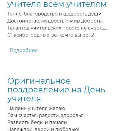
учителя всем учителям
мові
Тепло, благородство и щедрость души,
Достоинство, мудрость и мир доброты,
Талантов учительских просто не счесть…
Спасибо, родные, за то, что вы есть!
Подробнее
о
Замечательное
короткое
поздравление
Оригинальное
с
Днем
поздравление на День
учителя
учителя
всем
учителям
На день учителя желаю
Вам счастья, радости, здоровья,
Развеять беды и печали
Надеждой, верой и любовью!