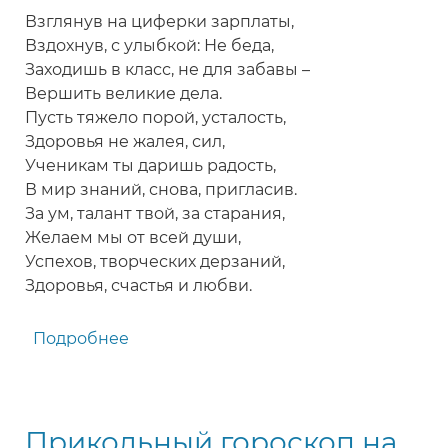
Взглянув на циферки зарплаты,
Вздохнув, с улыбкой: Не беда,
Заходишь в класс, не для забавы –
Вершить великие дела.
Пусть тяжело порой, усталость,
Здоровья не жалея, сил,
Ученикам ты даришь радость,
В мир знаний, снова, пригласив.
За ум, талант твой, за старания,
Желаем мы от всей души,
Успехов, творческих дерзаний,
Здоровья, счастья и любви.
Подробнее
о
Отличное
поздравление
с
Прикольный гороскоп на
Днем