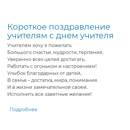
Короткое
поздравление
учителю
Короткое поздравление
с
Днем
учителям с днем учителя
учителя
Учителям хочу я пожелать
Большого счастья, мудрости, терпения,
Уверенно всех целей достигать,
Работать с огоньком и настроением!
Улыбок благодарных от детей,
В семье – достатка, мира, понимания
И в жизни замечательной своей,
Исполнить все заветные желания!
Подробнее
о
Короткое
поздравление