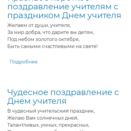
Днем
поздравление учителям с
учителя
праздником Днем учителя
Желаем от души, учителя,
За мир добра, что дарите вы детям,
Под небом золотого октября,
Быть самыми счастливыми на свете!
Подробнее
о
Красивое
короткое
поздравление
Чудесное поздравление с
учителям
с
Днем учителя
праздником
В чудесный учительский праздник,
Днем
Желаю Вам солнечных дней,
учителя
Талантливых, умных, прекрасных,