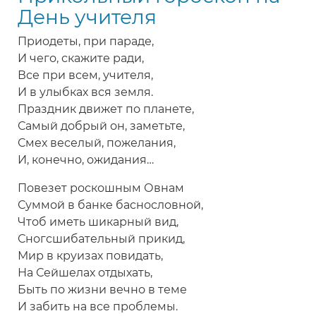
учителя
День учителя
подруге,
Приодеты, при параде,
коллеге
И чего, скажите ради,
Все при всем, учителя,
И в улыбках вся земля.
Праздник движет по планете,
Самый добрый он, заметьте,
Смех веселый, пожелания,
И, конечно, ожидания…
Повезет роскошным Овнам
Суммой в банке баснословной,
Чтоб иметь шикарный вид,
Сногсшибательный прикид,
Мир в круизах повидать,
На Сейшелах отдыхать,
Быть по жизни вечно в теме
И забить на все проблемы.