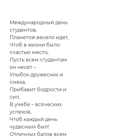
Прикольное
поздравление
студенту
Международный день
с
студентов,
Татьяниным
Планетой весело идет,
днем
Чтоб в жизни было
счастью место,
Пусть всем студентам
он несет –
Улыбок дружеских и
смеха,
Прибавит бодрости и
сил,
В учебе – всяческих
успехов,
Чтоб каждый день
чудесным был!
Отличных балов всем