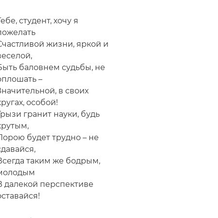
поздравление
с
Тебе, студент, хочу я
Днем
пожелать
студента
Счастливой жизни, яркой и
(с
веселой,
Татьяниным
Быть баловнем судьбы, не
днем)
оплошать –
в
Значительной, в своих
стихах
кругах, особой!
Грызи гранит науки, будь
крутым,
Порою будет трудно – не
сдавайся,
Всегда таким же бодрым,
молодым
В далекой перспективе
оставайся!