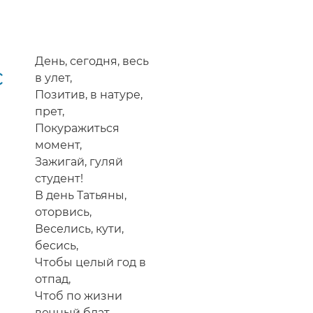
День, сегодня, весь
с
в улет,
Позитив, в натуре,
прет,
Покуражиться
момент,
Зажигай, гуляй
студент!
В день Татьяны,
оторвись,
Веселись, кути,
бесись,
Чтобы целый год в
отпад,
Чтоб по жизни
вечный блат,