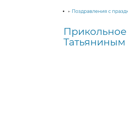
Строка
навигации
←
Поздравления с празд
Прикольное 
Татьяниным