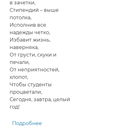
в зачетки,
Стипендий – выше
потолка,
Исполнив все
надежды четко,
Избавит жизнь,
наверняка,
От грусти, скуки и
печали,
От неприятностей,
хлопот,
Чтобы студенты
процветали,
Сегодня, завтра, целый
год!
Подробнее
о
Поздравление
с