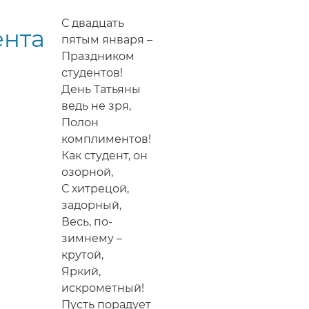
Международным
С двадцать
ента
днем
пятым января –
студентов
Праздником
в
студентов!
стихах
День Татьяны
ведь не зря,
Полон
комплиментов!
Как студент, он
озорной,
С хитрецой,
задорный,
Весь, по-
зимнему –
крутой,
Яркий,
искрометный!
Пусть порадует