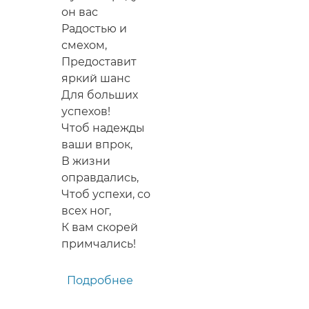
он вас
Радостью и
смехом,
Предоставит
яркий шанс
Для больших
успехов!
Чтоб надежды
ваши впрок,
В жизни
оправдались,
Чтоб успехи, со
всех ног,
К вам скорей
примчались!
Подробнее
о
Красивое