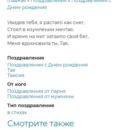
Главная
Поздравления
Поздравления с
Строка
Днем рождения
навигации
Увидев тебя, я растаял как снег,
Стоял в изумлении мечтая.
И время на миг затаило свой бег,
Меня вдохновила ты, Тая.
Поздравления
Поздравления с Днем рождения
Тая
Таисия
От кого
Поздравления от парня
Поздравления от мужчины
Тип поздравления
в стихах
Смотрите также