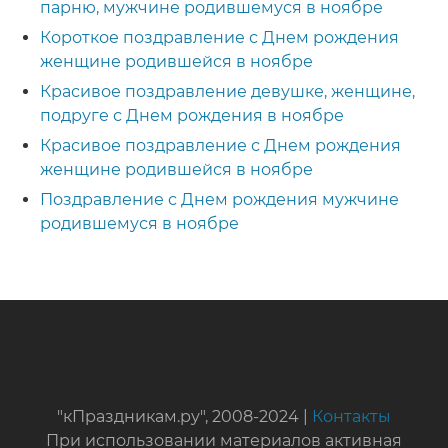
парню, мужчине родившемуся в ноябре
Короткое поздравление с Днем рождения
женщине родившейся в ноябре
Красивое поздравление девушке, женщине,
подруге с Днем рождения в ноябре
Красивое поздравление с Днем рождения
женщине родившейся в ноябре
Поздравление с Днем рождения мужчине
родившемуся в ноябре
"кПраздникам.ру", 2008-2024 |
Контакты
При использовании материалов активная