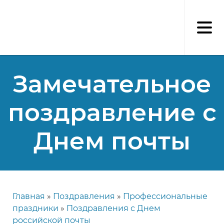
Перейти
к
основному
содержанию
Замечательное
поздравление с
Днем почты
Главная
Поздравления
Профессиональные
Строка
праздники
Поздравления с Днем
навигации
российской почты