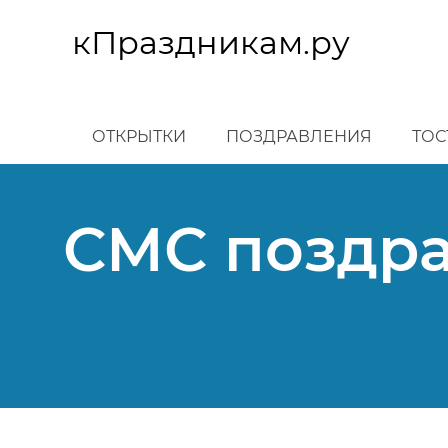
Перейти
к
кПраздникам.ру
основному
содержанию
ОТКРЫТКИ
ПОЗДРАВЛЕНИЯ
ТОС
СМС поздра