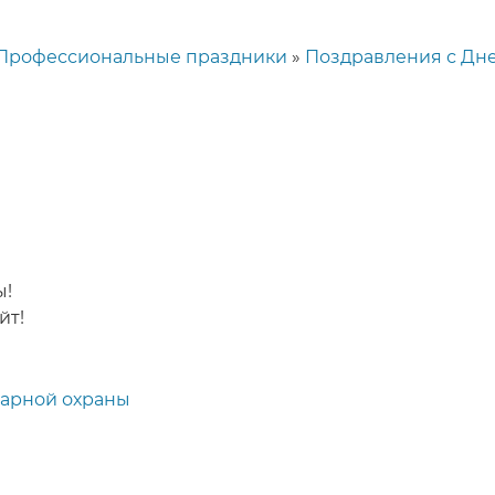
Профессиональные праздники
Поздравления с Дн
ы!
йт!
жарной охраны