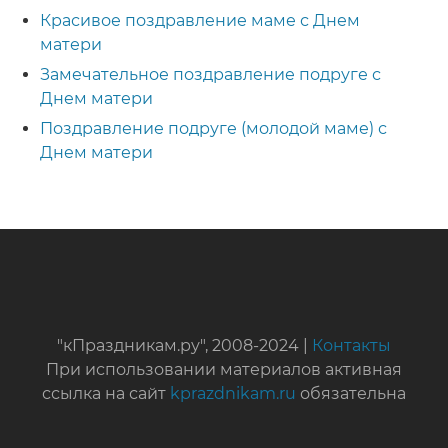
Красивое поздравление маме с Днем
матери
Замечательное поздравление подруге с
Днем матери
Поздравление подруге (молодой маме) с
Днем матери
"кПраздникам.ру", 2008-2024 |
Контакты
При использовании материалов активная
ссылка на сайт
kprazdnikam.ru
обязательна