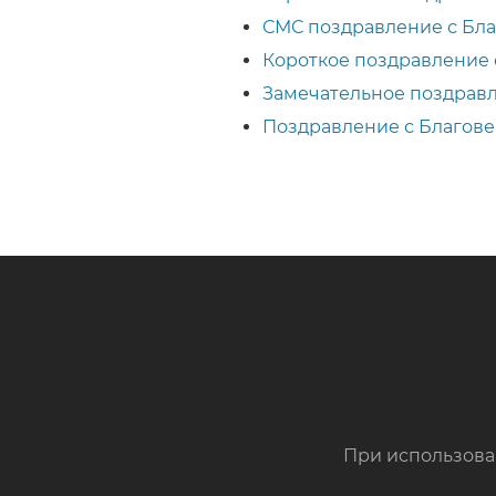
СМС поздравление с Бл
Короткое поздравление
Замечательное поздрав
Поздравление с Благов
При использова