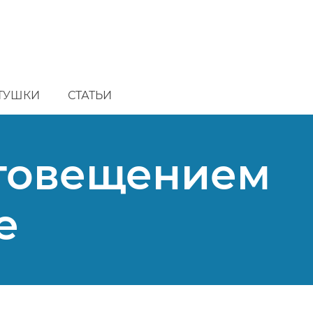
ТУШКИ
СТАТЬИ
аговещением
е