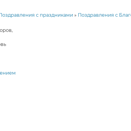
Поздравления с праздниками
Поздравления с Бла
оров,
овь
щением