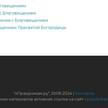
аговещением
 с Благовещением
ление с Благовещением
ещением Пресвятой Богородицы
"кПраздникам.ру", 2008-2024 |
Контакты
нии материалов активная ссылка на сайт
kprazdnika