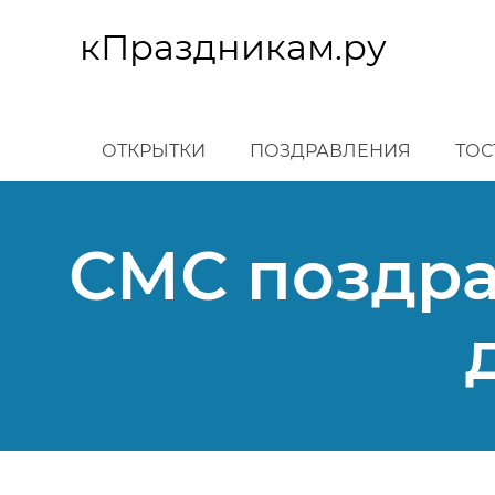
Перейти
к
кПраздникам.ру
основному
содержанию
ОТКРЫТКИ
ПОЗДРАВЛЕНИЯ
ТОС
СМС поздра