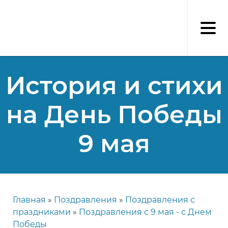
Перейти
к
основному
содержанию
История и стихи
на День Победы
9 мая
Главная
Поздравления
Поздравления с
Строка
праздниками
Поздравления с 9 мая - с Днем
навигации
Победы