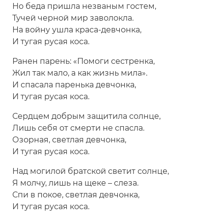
Но беда пришла незваным гостем,
Тучей черной мир заволокла.
На войну ушла краса-девчонка,
И тугая русая коса.
Ранен парень: «Помоги сестренка,
Жил так мало, а как жизнь мила».
И спасала паренька девчонка,
И тугая русая коса.
Сердцем добрым защитила солнце,
Лишь себя от смерти не спасла.
Озорная, светлая девчонка,
И тугая русая коса.
Над могилой братской светит солнце,
Я молчу, лишь на щеке – слеза.
Спи в покое, светлая девчонка,
И тугая русая коса.