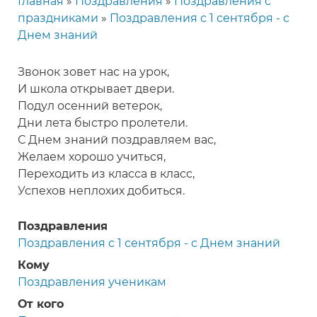
Главная
Поздравления
Поздравления с
Строка
праздниками
Поздравления с 1 сентября - с
навигации
Днем знаний
Звонок зовет нас на урок,
И школа открывает двери.
Подул осенний ветерок,
Дни лета быстро пролетели.
С Днем знаний поздравляем вас,
Желаем хорошо учиться,
Переходить из класса в класс,
Успехов неплохих добиться.
Поздравления
Поздравления с 1 сентября - с Днем знаний
Кому
Поздравления ученикам
От кого