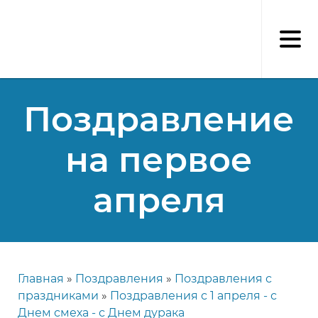
Перейти
к
основному
содержанию
Поздравление
на первое
апреля
Главная
Поздравления
Поздравления с
Строка
праздниками
Поздравления с 1 апреля - с
навигации
Днем смеха - с Днем дурака