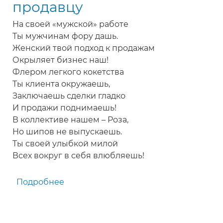
продавцу
На своей «мужской» работе
Ты мужчинам фору дашь.
Женский твой подход к продажам
Окрыляет бизнес наш!
Флером легкого кокетства
Ты клиента окружаешь,
Заключаешь сделки гладко
И продажи поднимаешь!
В коллективе нашем – Роза,
Но шипов не выпускаешь.
Ты своей улыбкой милой
Всех вокруг в себя влюбляешь!
Подробнее
о
Поздравление
с
днем