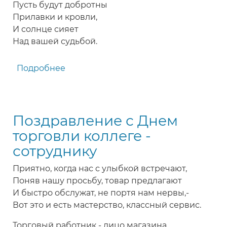
Пусть будут добротны
Прилавки и кровли,
И солнце сияет
Над вашей судьбой.
Подробнее
о
СМС
поздравление
работникам
Поздравление с Днем
быта
и
торговли коллеге -
торговли
сотруднику
Приятно, когда нас с улыбкой встречают,
Поняв нашу просьбу, товар предлагают
И быстро обслужат, не портя нам нервы,-
Вот это и есть мастерство, классный сервис.
Торговый работник - лицо магазина,