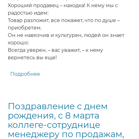
Хороший продавец – находка! К нему мы с
радостью идем:
Товар разложит, все покажет, что по душе –
приобретем.
Он не навязчив и культурен, людей он знает
хорошо:
Всегда уверен, – вас уважит, – к нему
вернетесь вы еще!
Подробнее
о
Поздравление
с
Днем
Поздравление с днем
торговли
продавцам
рождения, с 8 марта
коллеге-сотруднице
менеджеру по продажам,