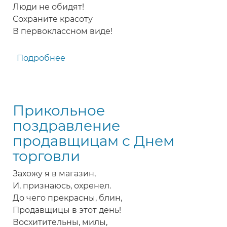
Люди не обидят!
Сохраните красоту
В первоклассном виде!
Подробнее
о
Поздравление
продавщицам
с
Прикольное
Днем
торговли
поздравление
продавщицам с Днем
торговли
Захожу я в магазин,
И, признаюсь, охренел.
До чего прекрасны, блин,
Продавщицы в этот день!
Восхитительны, милы,