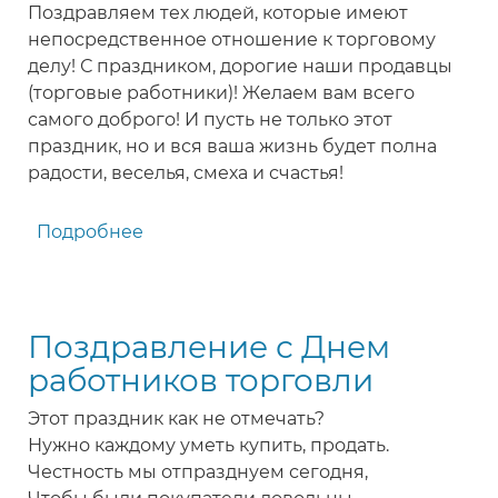
Поздравляем тех людей, которые имеют
непосредственное отношение к торговому
делу! С праздником, дорогие наши продавцы
(торговые работники)! Желаем вам всего
самого доброго! И пусть не только этот
праздник, но и вся ваша жизнь будет полна
радости, веселья, смеха и счастья!
Подробнее
о
Поздравление
в
прозе
Поздравление с Днем
работникам
торговли,
работников торговли
продавцам
Этот праздник как не отмечать?
с
Нужно каждому уметь купить, продать.
Днём
Честность мы отпразднуем сегодня,
торговли