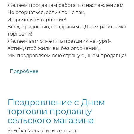
Желаем продавцам работать с наслаждением,
Не огорчаться, если что не так,
И проявлять терпение!
Всех, с радостью, поздравим с Днем работника
торговли!
Желаем вам отметить праздник на «ура!»
Хотим, чтоб жили вы без огорчений,
Мы поздравляем всю страну с Днем продавца!
Подробнее
о
Поздравление
с
Днем
Поздравление с Днем
работников
торговли
торговли продавцу
-
сельского магазина
с
Днем
Улыбка Мона Лизы озаряет