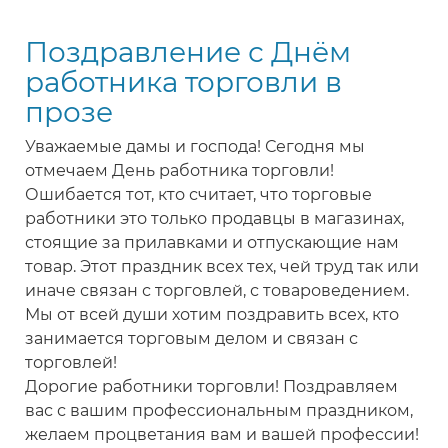
23
Поздравление с Днём
февраля,
с
работника торговли в
днем
прозе
рождения
коллеге-
Уважаемые дамы и господа! Сегодня мы
сотруднику
отмечаем День работника торговли!
продавцу,
Ошибается тот, кто считает, что торговые
менеджеру
работники это только продавцы в магазинах,
по
стоящие за прилавками и отпускающие нам
продажам
товар. Этот праздник всех тех, чей труд так или
иначе связан с торговлей, с товароведением.
Мы от всей души хотим поздравить всех, кто
занимается торговым делом и связан с
торговлей!
Дорогие работники торговли! Поздравляем
вас с вашим профессиональным праздником,
желаем процветания вам и вашей профессии!