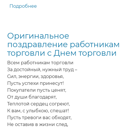
Подробнее
о
Поздравление
продавцам
с
Оригинальное
Днем
работников
поздравление работникам
торговли
торговли с Днем торговли
Всем работникам торговли
За достойный, нужный труд –
Сил, энергии, здоровья,
Пусть успехи принесут!
Покупатели пусть ценят,
От души благодарят,
Теплотой сердец согреют,
К вам, с улыбкою, спешат!
Пусть тревоги вас обходят,
Не оставив в жизни след,