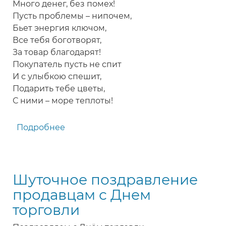
Много денег, без помех!
Пусть проблемы – нипочем,
Бьет энергия ключом,
Все тебя боготворят,
За товар благодарят!
Покупатель пусть не спит
И с улыбкою спешит,
Подарить тебе цветы,
С ними – море теплоты!
Подробнее
о
Красивое
поздравление
с
Шуточное поздравление
Днем
торговли
продавцам с Днем
женщине,
торговли
продавщице