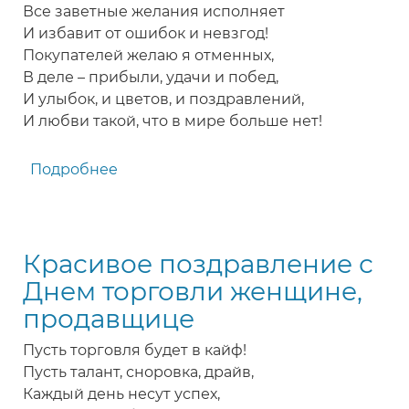
Все заветные желания исполняет
И избавит от ошибок и невзгод!
Покупателей желаю я отменных,
В деле – прибыли, удачи и побед,
И улыбок, и цветов, и поздравлений,
И любви такой, что в мире больше нет!
Подробнее
о
Прекрасное
поздравление
с
Красивое поздравление с
Днем
работников
Днем торговли женщине,
торговли
продавщице
женщине
Пусть торговля будет в кайф!
Пусть талант, сноровка, драйв,
Каждый день несут успех,