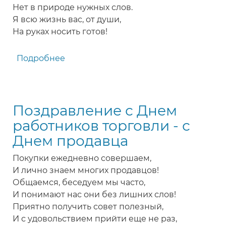
Нет в природе нужных слов.
Я всю жизнь вас, от души,
На руках носить готов!
Подробнее
о
Прикольное
поздравление
продавщицам
Поздравление с Днем
с
Днем
работников торговли - с
торговли
Днем продавца
Покупки ежедневно совершаем,
И лично знаем многих продавцов!
Общаемся, беседуем мы часто,
И понимают нас они без лишних слов!
Приятно получить совет полезный,
И с удовольствием прийти еще не раз,