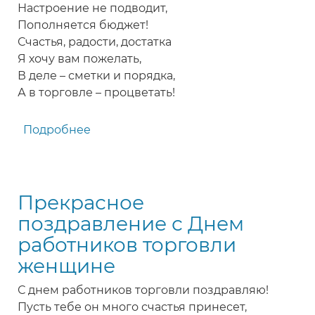
Настроение не подводит,
Пополняется бюджет!
Счастья, радости, достатка
Я хочу вам пожелать,
В деле – сметки и порядка,
А в торговле – процветать!
Подробнее
о
Оригинальное
поздравление
работникам
Прекрасное
торговли
с
поздравление с Днем
Днем
работников торговли
торговли
женщине
С днем работников торговли поздравляю!
Пусть тебе он много счастья принесет,