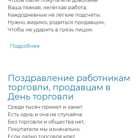
Чтобы были покупатели довольны.
Ваша тяжкая, нелёгкая работа,
Каждодневные не лёгкие подсчёты.
Нужно, видимо, родиться продавцом,
Чтобы не ударить в грязь лицом.
Подробнее
о
Поздравление
с
Днем
Поздравление работникам
работников
торговли
торговли, продавцам в
День торговли
Среди тысяч примет и замет
Есть одна, и она не случайна:
Без торговли и общества нет,
Покупатели мы изначально.
Если ладно торговля идет,