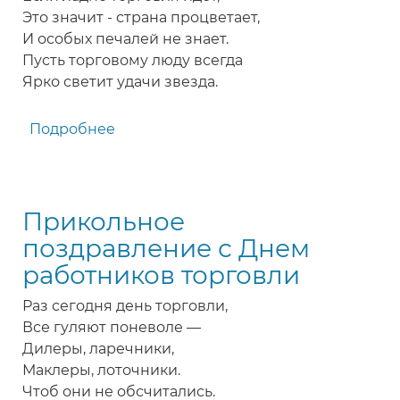
Это значит - страна процветает,
И особых печалей не знает.
Пусть торговому люду всегда
Ярко светит удачи звезда.
Подробнее
о
Поздравление
работникам
торговли,
Прикольное
продавцам
в
поздравление с Днем
День
работников торговли
торговли
Раз сегодня день торговли,
Все гуляют поневоле —
Дилеры, ларечники,
Маклеры, лоточники.
Чтоб они не обсчитались.