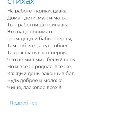
стихах
На работе - крики, давка,
Дома - дети, муж и мать...
Ты - работница прилавка,
Это надо понимать!
Гром-деды и бабы-стервы,
Там - обсчёт, а тут - обвес.
Так расшатывают нервы,
Что не мил мир белый весь.
Но и всё ж, родная, всё же,
Каждый день, закончив бег,
Будь добрее и моложе,
Чище, ласковее всех!!!
Подробнее
о
Прикольное
поздравление
с