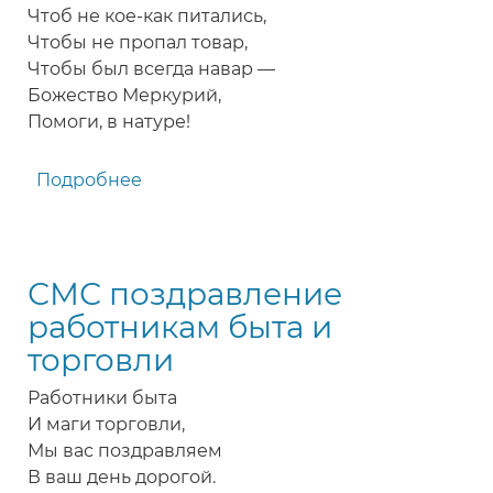
Чтоб не кое-как питались,
Чтобы не пропал товар,
Чтобы был всегда навар —
Божество Меркурий,
Помоги, в натуре!
Подробнее
о
Прикольное
поздравление
с
СМС поздравление
Днем
работников
работникам быта и
торговли
торговли
Работники быта
И маги торговли,
Мы вас поздравляем
В ваш день дорогой.