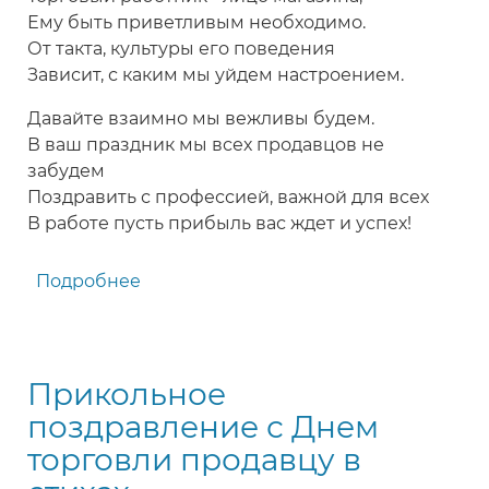
Ему быть приветливым необходимо.
От такта, культуры его поведения
Зависит, с каким мы уйдем настроением.
Давайте взаимно мы вежливы будем.
В ваш праздник мы всех продавцов не
забудем
Поздравить с профессией, важной для всех
В работе пусть прибыль вас ждет и успех!
Подробнее
о
Поздравление
с
Днем
Прикольное
торговли
коллеге
поздравление с Днем
-
торговли продавцу в
сотруднику