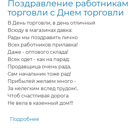
Поздравление работникам
торговли
продавцам,
торговли с Днем торговли
сотрудникам,
В День торговли, в день отличный
работникам
Всюду в магазинах давка:
торговли
Рады мы поздравить лично
в
Всех работников прилавка!
прозе
Даже - оптового склада!
Всяк одет - как на парад:
Продавщица очень рада,
Сам начальник тоже рад!
Прибылей желаем много -
За нелегким вслед трудом!..
Чтоб счастливая дорога
Не вела в казенный дом!!!
Подробнее
о
Поздравление
работникам