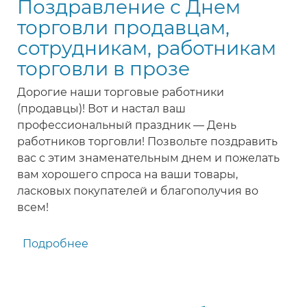
Поздравление с Днем
Днем
торговли
торговли продавцам,
продавцу
сотрудникам, работникам
в
торговли в прозе
стихах
Дорогие наши торговые работники
(продавцы)! Вот и настал ваш
профессиональный праздник — День
работников торговли! Позвольте поздравить
вас с этим знаменательным днем и пожелать
вам хорошего спроса на ваши товары,
ласковых покупателей и благополучия во
всем!
Подробнее
о
Поздравление
с
Днем