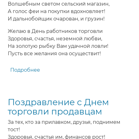
продавца
Волшебным светом сельский магазин,
А голос феи на покупки вдохновляет!
И дальнобойщик очарован, и грузин!
Желаю в День работников торговли
Здоровья, счастья, неземной любви,
На золотую рыбку Вам удачной ловли!
Пусть все желания она осуществит!
Подробнее
о
Поздравление
с
Днем
Поздравление с Днем
торговли
продавцу
торговли продавцам
сельского
За тех, кто за прилавком, друзья, поднимем
магазина
тост!
Здоровья, счастья им, финансов рост!