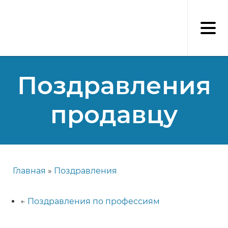
Перейти
к
основному
содержанию
Поздравления
продавцу
Главная
Поздравления
Строка
навигации
←
Поздравления по профессиям