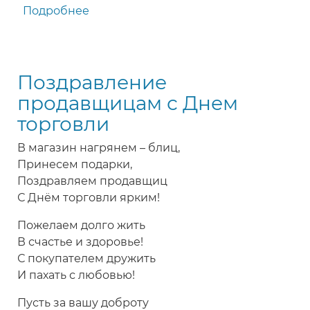
Подробнее
о
Шуточное
поздравление
продавцам
Поздравление
с
Днем
продавщицам с Днем
торговли
торговли
В магазин нагрянем – блиц,
Принесем подарки,
Поздравляем продавщиц
С Днём торговли ярким!
Пожелаем долго жить
В счастье и здоровье!
С покупателем дружить
И пахать с любовью!
Пусть за вашу доброту