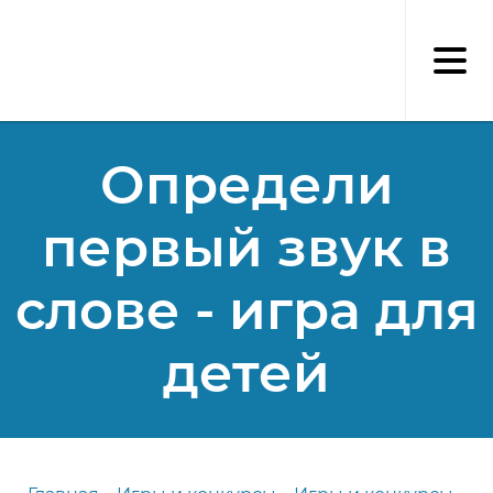
Перейти
к
основному
содержанию
Определи
первый звук в
слове - игра для
детей