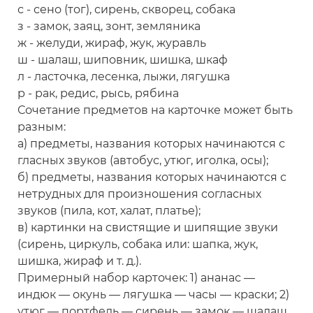
с - сено (тог), сирень, скворец, собака
з - замок, заяц, зонт, земляника
ж - желуди, жираф, жук, журавль
ш - шалаш, шиповник, шишка, шкаф
л - ласточка, лесенка, лыжи, лягушка
р - рак, редис, рысь, рябина
Сочетание предметов на карточке может быть
разным:
а) предметы, названия которых начинаются с
гласных звуков (автобус, утюг, иголка, осы);
б) предметы, названия которых начинаются с
нетрудных для произношения согласных
звуков (пила, кот, халат, платье);
в) картинки на свистящие и шипящие звуки
(сирень, циркуль, собака или: шапка, жук,
шишка, жираф и т. д.).
Примерный набор карточек: 1) ананас —
индюк — окунь — лягушка — часы — краски; 2)
утюг — портфель — сирень — замок — шалаш