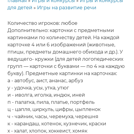
Главная
Игры и конкурсы
Игры и конкурсы
Строка
для детей
Игры на развитие речи
навигации
Количество игроков: любое
Дополнительно: карточки с предметными
картинками по количеству детей. На каждой
карточке 4 или 6 изображений (животные,
птицы, предметы домашнего обихода и др.). У
ведущего- кружки (для детей логопедических
групп — карточки с буквами — по 4 на каждую
букву). Предметные картинки на карточках:
а - автобус, аист, ананас, арбуз
у - удочка, усы, утка, утюг
и - иволга, иголка, индюк, иней
п - палатка, пила, платье, портфель
ц - цапля, циркуль, цифры, цыпленок
ч - чайник, часы, черемуха, черешня
к - карандаш, котенок, кузнечик, краски
х - халат, хлопок, хоккеист, хомяк