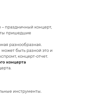
 – праздничный концерт,
анты пришедшие
амая разнообразная.
может быть разной это и
спромт, концерт-отчет.
го концерта
ерта.
льные инструменты.