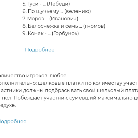
5. Гуси - ... (Лебеди)
6. По щучьему ... (велению)
7. Мороз ... (Иванович)
8. Белоснежка и семь ... (гномов)
9. Конек - ... (Горбунок)
Подробнее
о
Конкурс
за
народными
оличество игроков: любое
сказками
ополнительно: шелковые платки по количеству учас
-
частники должны подбрасывать свой шелковый платок
игра
а пол. Побеждает участник, сумевший максимально д
для
здухе.
детей
Подробнее
о
Медуза
-