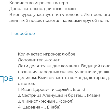
Количество игроков: пятеро
игра
Дополнительно: длинные носки
для
В конкурсе участвует пять человек. Им предлаг
детей
длинный носок, помогая пальцами другой ноги.
Подробнее
о
Носок
-
игра
Количество игроков: любое
для
Дополнительно: нет
детей
Дети делятся на две команды. Ведущий гов
названия народных сказок, участники должн
гра
целиком. Выигрывает та команда, которая 
ответов.
1. Иван Царевич и серый ... (волк)
2. Сестрица Аленушка и братец ... (Иван)
3. Финист - Ясный ... (сокол)
4. Царевна - ... (Жаба)