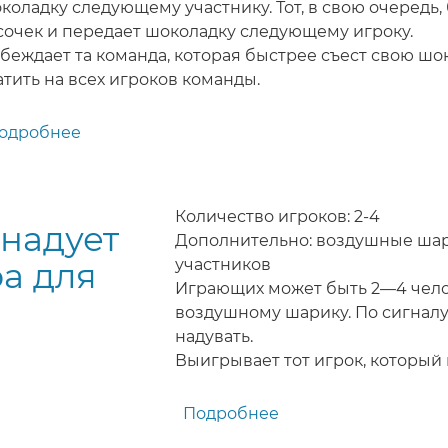
коладку следующему участнику. Тот, в свою очередь,
сочек и передает шоколадку следующему игроку.
беждает та команда, которая быстрее съест свою шо
атить на всех игроков команды.
одробнее
о
Шоколадка
-
игра
Количество игроков: 2-4
 надует
(конкурс)
Дополнительно: воздушные шар
для
ра для
участников
детей
Играющих может быть 2—4 чело
воздушному шарику. По сигналу
надувать.
Выигрывает тот игрок, который
Подробнее
о
Кто