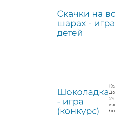
Скачки на в
шарах - игра
детей
Ко
Шоколадка
До
- игра
Уч
ко
(конкурс)
бы