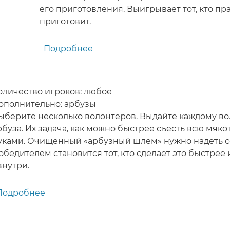
его приготовления. Выигрывает тот, кто пр
приготовит.
Подробнее
о
Поварята
-
игра
оличество игроков: любое
(конкурс)
ополнительно: арбузы
для
ыберите несколько волонтеров. Выдайте каждому во
детей
рбуза. Их задача, как можно быстрее съесть всю мяко
уками. Очищенный «арбузный шлем» нужно надеть се
обедителем становится тот, кто сделает это быстрее
знутри.
Подробнее
о
Арбузный
шлем
-