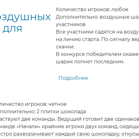
игра
Количество игроков: любое
оздушных
для
Дополнительно: воздушные ша
детей
 для
участников
Все участники садятся на воз
на линию старта. По сигналу в
скачки.
В конкурсе победителем окажет
шарик лопнет последним.
Подробнее
о
Скачки
на
воздушных
личество игроков: четное
шарах
полнительно: 2 плитки шоколада
-
аствуют две команды. Ведущий готовит две одинако
игра
манде «Начали» крайние игроки двух команд, сидящ
для
стро разворачивают каждый свою шоколадку, откусы
детей