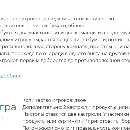
Детский
конкурс
на
ичество игроков: двое, или четное количество
день
олнительно: листы бумаги, яблоко
рождения
буются два участника или две команды и по одному 
"Праздничный
дому игроку выдается по два листа бумаги; по сигна
концерт"
противоположную сторону комнаты, при этом они на
аги, переходя по очереди с одного листа на другой.
игроков первым доберется до противоположной сто
одробнее
о
Запретный
плод
-
Количество игроков: двое
игра
игра
Дополнительно: 2 кастрюли, продукты (или
(конкурс)
я
На столы ставятся две кастрюли. Участник
для
продукты или картинки и "приготовить" бо
детей
Потом жюри смотрит правильность компоне