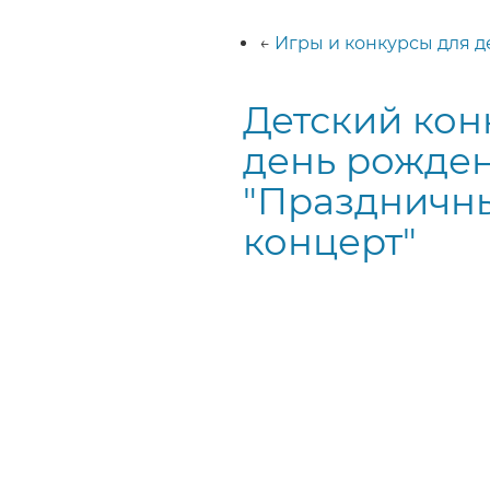
Строка
навигации
←
Игры и конкурсы для д
Детский кон
день рожде
"Праздничн
концерт"