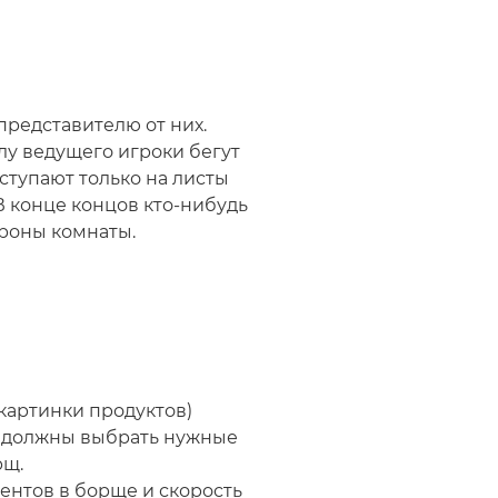
представителю от них.
лу ведущего игроки бегут
ступают только на листы
 В конце концов кто-нибудь
роны комнаты.
 картинки продуктов)
и должны выбрать нужные
рщ.
нтов в борще и скорость