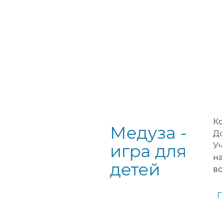
К
Медуза -
Д
игра для
У
н
детей
во