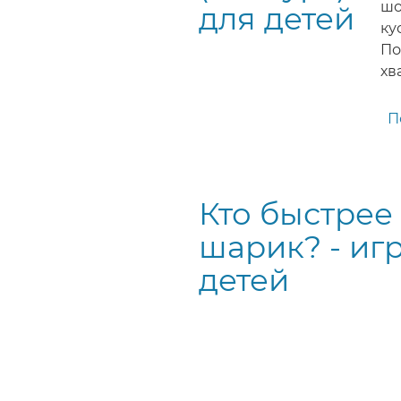
шо
для детей
ку
По
хв
П
Кто быстрее
шарик? - иг
детей