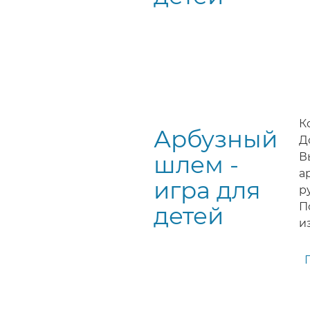
К
Арбузный
Д
шлем -
В
а
игра для
р
П
детей
и