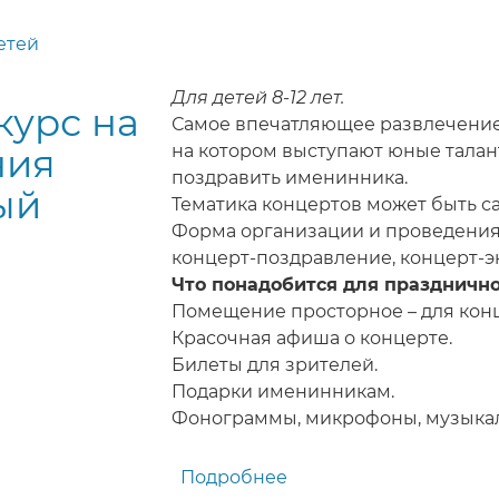
етей
Для детей 8-12 лет.
курс на
Самое впечатляющее развлечение
ния
на котором выступают юные тал
поздравить именинника.
ый
Тематика концертов может быть с
Форма организации и проведения 
концерт-поздравление, концерт-эк
Что понадобится для празднично
Помещение просторное – для конц
Красочная афиша о концерте.
Билеты для зрителей.
Подарки именинникам.
Фонограммы, микрофоны, музыка
Подробнее
о