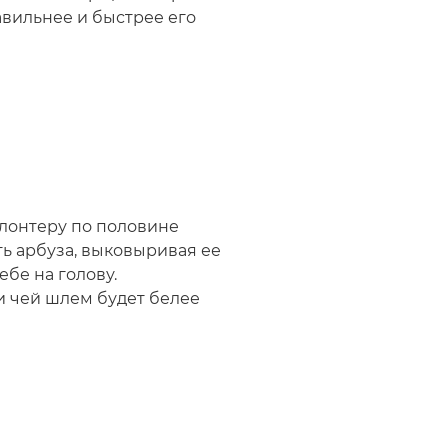
авильнее и быстрее его
лонтеру по половине
ть арбуза, выковыривая ее
бе на голову.
 и чей шлем будет белее