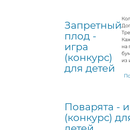
Кол
Запретный
Доп
плод -
Тре
Каж
игра
на 
бум
(конкурс)
из 
для детей
П
Поварята - 
(конкурс) дл
детей