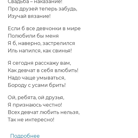
Свадьба – наказание!
Про друзей теперь забудь,
Изучай вязание!
Если б все девчонки в мире
Полюбили бы меня
Я б, наверно, застрелился
Иль напился, как свинья!
Я сегодня расскажу вам,
Как девчат в себя влюбить!
Надо чаще умываться,
Бороду с усами брить!
Ой, ребята, ой друзья,
Я признаюсь честно!
Всех девчат любить нельзя,
Так не интересно!
Подробнее
о