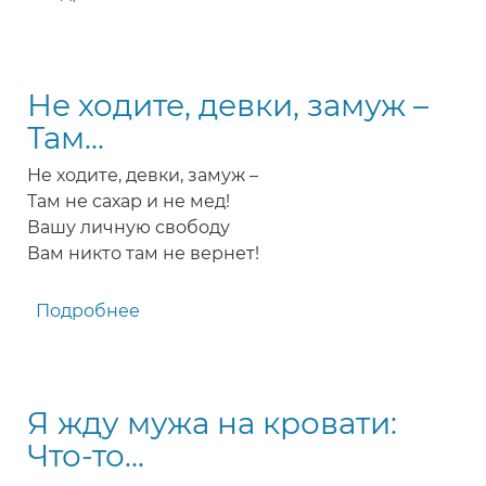
Отчего
гармонь
поет?
Не ходите, девки, замуж –
Отчего
т...
Там...
Не ходите, девки, замуж –
Там не сахар и не мед!
Вашу личную свободу
Вам никто там не вернет!
Подробнее
о
Не
ходите,
девки,
Я жду мужа на кровати:
замуж
–
Что-то...
Там...