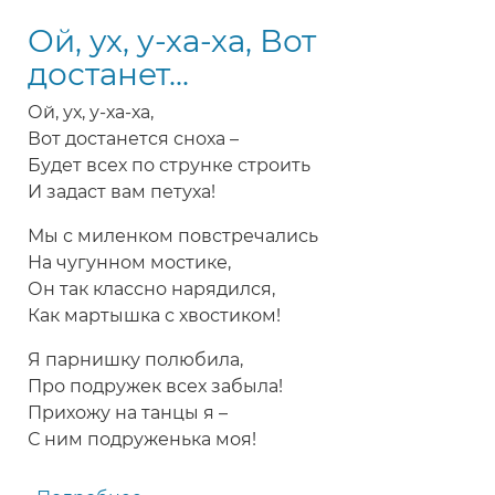
мне
Ой, ух, у-ха-ха, Вот
вдруг
на
достанет...
встречу
Ой, ух, у-ха-ха,
Д...
Вот достанется сноха –
Будет всех по струнке строить
И задаст вам петуха!
Мы с миленком повстречались
На чугунном мостике,
Он так классно нарядился,
Как мартышка с хвостиком!
Я парнишку полюбила,
Про подружек всех забыла!
Прихожу на танцы я –
С ним подруженька моя!