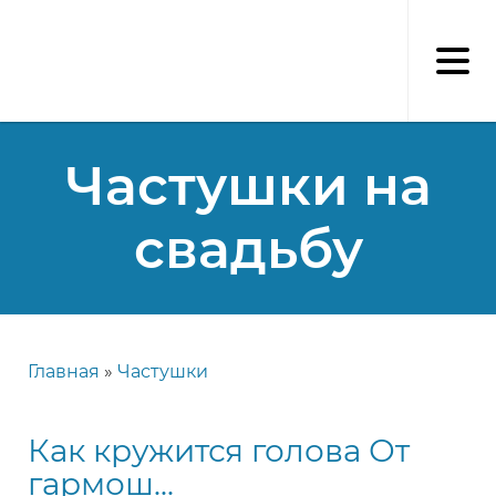
Перейти
к
основному
содержанию
Частушки на
свадьбу
Главная
Частушки
Строка
навигации
Как кружится голова От
гармош...